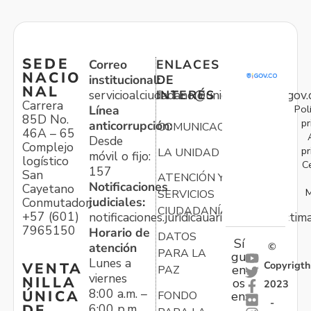
SEDE
Correo
ENLACES
NACIO
institucional:
DE
NAL
servicioalciudadano@unidadvictimas.gov.
INTERÉS
Carrera
Pol
Línea
85D No.
pr
anticorrupción:
COMUNICACIONES
46A – 65
Desde
Complejo
pr
LA UNIDAD
móvil o fijo:
logístico
C
157
San
ATENCIÓN Y
Notificaciones
Cayetano
M
SERVICIOS
judiciales:
Conmutador:
CIUDADANÍA
+57 (601)
notificaciones.juridicauariv@unidadvictim
7965150
Horario de
DATOS
Sí
atención
©
PARA LA
gu
Lunes a
Copyrigth
VENTA
en
PAZ
viernes
NILLA
os
2023
8:00 a.m. –
ÚNICA
FONDO
en:
-
6:00 p.m.
DE