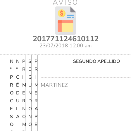
AVISO
201771124610112
23/07/2018 12:00 am
N
N
P
S
P
SEGUNDO APELLIDO
°
°
R
E
R
P
C
I
G
I
MARTINEZ
R
É
M
U
M
O
D
E
N
E
C
U
R
D
R
E
L
N
O
A
S
A
O
N
P
O
M
O
E