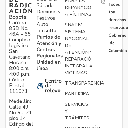
PARA LA
Todos
RADIC
Sábado,
REPARACIÓN
ACIÓN
Domingo y
los
A VÍCTIMAS
Bogotá:
Festivos
derechos
Carrera
Auto
SNARIV-
reservado
85D No.
consulta
SISTEMA
46A – 65
Gobierno
Puntos de
NACIONAL
Complejo
Atención y
de
logístico
DE
Centros
Colombia
San
ATENCIÓN Y
Regionales
Cayetano
REPARACIÓN
Unidad en
Horario:
INTEGRAL A
línea
8:00 a.m. –
VÍCTIMAS
4:00 p.m.
Código
Centro
TRANSPARENCIA
Postal:
de
relevo
111071
PARTICIPA
Medellín:
SERVICIOS
Calle 49
Y
No 50-21
TRÁMITES
piso 14
Edificio del