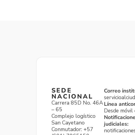
SEDE
Correo instit
NACIONAL
servicioalci
Carrera 85D No. 46A
Línea antico
– 65
Desde móvil o
Complejo logístico
Notificacion
San Cayetano
judiciales:
Conmutador: +57
notificacione