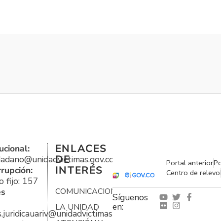
ENLACES
ucional:
DE
udadano@unidadvictimas.gov.co
Portal anterior
Po
INTERÉS
rrupción:
Centro de relevo
 fijo: 157
es
COMUNICACIONES
Síguenos
en:
LA UNIDAD
s.juridicauariv@unidadvictimas.gov.co