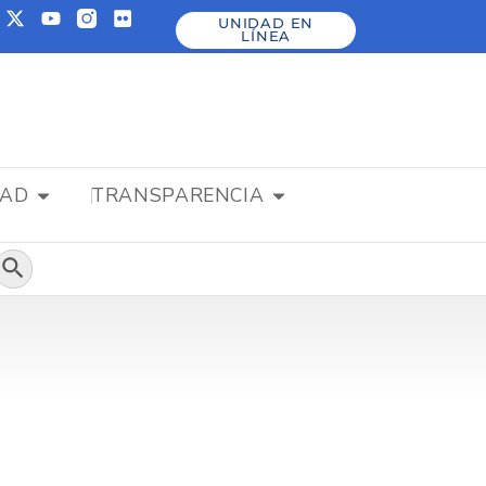
UNIDAD EN
LÍNEA
DAD
TRANSPARENCIA
Botón de búsqueda