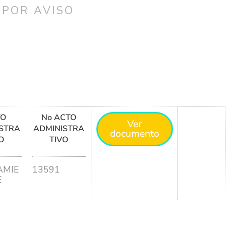
 POR AVISO
TO
No ACTO
Ver
STRA
ADMINISTRA
documento
O
TIVO
MIE
13591
E