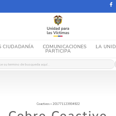
S CIUDADANÍA
COMUNICACIONES
LA UNI
PARTICIPA
r:
Coactivos
»
201771123934922
Cobro Coactivo