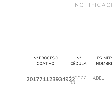
NOTIFICAC
N° PROCESO
N°
PRIME
COATIVO
CÉDULA
NOMBR
153277
ABEL
201771123934922
08