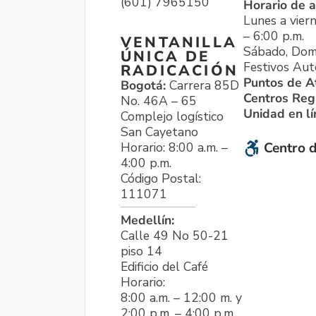
(601) 7965150
Horario de a
Lunes a viern
– 6:00 p.m.
VENTANILLA
Sábado, Dom
ÚNICA DE
Festivos Aut
RADICACIÓN
Puntos de A
Bogotá:
Carrera 85D
Centros Reg
No. 46A – 65
Unidad en l
Complejo logístico
San Cayetano
Horario: 8:00 a.m. –
Centro d
4:00 p.m.
Código Postal:
111071
Medellín:
Calle 49 No 50-21
piso 14
Edificio del Café
Horario:
8:00 a.m. – 12:00 m. y
2:00 p.m. – 4:00 p.m.