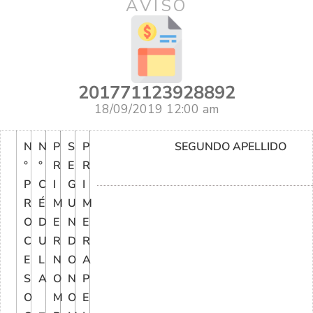
AVISO
201771123928892
18/09/2019 12:00 am
N
N
P
S
P
SEGUNDO APELLIDO
°
°
R
E
R
P
C
I
G
I
R
É
M
U
M
O
D
E
N
E
C
U
R
D
R
E
L
N
O
A
S
A
O
N
P
O
M
O
E