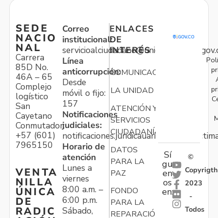
SEDE
Correo
ENLACES
NACIO
institucional:
DE
NAL
servicioalciudadano@unidadvictimas.gov.
INTERÉS
Carrera
Pol
Línea
85D No.
pr
anticorrupción:
COMUNICACIONES
46A – 65
Desde
Complejo
pr
LA UNIDAD
móvil o fijo:
logístico
C
157
San
ATENCIÓN Y
Notificaciones
Cayetano
M
SERVICIOS
judiciales:
Conmutador:
CIUDADANÍA
+57 (601)
notificaciones.juridicauariv@unidadvictim
7965150
Horario de
DATOS
Sí
atención
©
PARA LA
gu
Lunes a
Copyrigth
VENTA
en
PAZ
viernes
NILLA
os
2023
8:00 a.m. –
ÚNICA
FONDO
en:
-
6:00 p.m.
DE
PARA LA
Todos
RADIC
Sábado,
REPARACIÓN