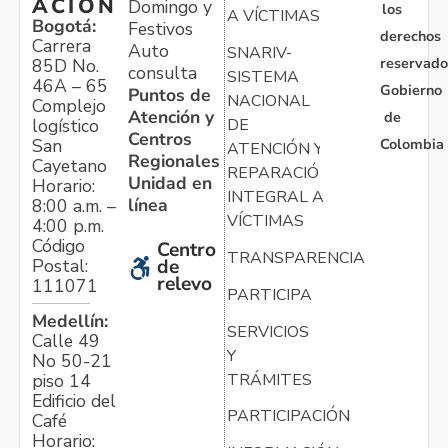
ACIÓN
Domingo y
los
A VÍCTIMAS
Bogotá:
Festivos
derechos
Carrera
Auto
SNARIV-
reservado
85D No.
consulta
SISTEMA
46A – 65
Gobierno
Puntos de
NACIONAL
Complejo
Atención y
de
logístico
DE
Centros
Colombia
San
ATENCIÓN Y
Regionales
Cayetano
REPARACIÓN
Unidad en
Horario:
INTEGRAL A
línea
8:00 a.m. –
VÍCTIMAS
4:00 p.m.
Código
Centro
TRANSPARENCIA
Postal:
de
relevo
111071
PARTICIPA
Medellín:
SERVICIOS
Calle 49
Y
No 50-21
TRÁMITES
piso 14
Edificio del
PARTICIPACIÓN
Café
Horario: