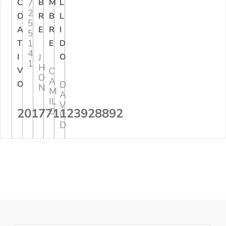
C
7
B
M
L
2
O
R
B
L
5
A
E
R
I
5
1
T
E
D
4
I
J
O
1
H
V
C
O
A
O
D
N
M
A
IL
V
201771123928892
O
I
D