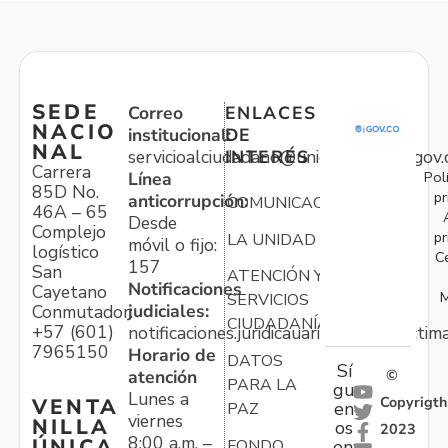
SEDE
Correo
ENLACES
NACIO
institucional:
DE
NAL
servicioalciudadano@unidadvictimas.gov.
INTERÉS
Carrera
Pol
Línea
85D No.
pr
anticorrupción:
COMUNICACIONES
46A – 65
Desde
Complejo
pr
LA UNIDAD
móvil o fijo:
logístico
C
157
San
ATENCIÓN Y
Notificaciones
Cayetano
M
SERVICIOS
judiciales:
Conmutador:
CIUDADANÍA
+57 (601)
notificaciones.juridicauariv@unidadvictim
7965150
Horario de
DATOS
Sí
atención
©
PARA LA
gu
Lunes a
Copyrigth
VENTA
en
PAZ
viernes
NILLA
os
2023
8:00 a.m. –
ÚNICA
FONDO
en: