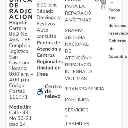
-
6:00 p.m.
DE
PARA LA
Todos
RADIC
Sábado,
REPARACIÓN
ACIÓN
Domingo y
los
A VÍCTIMAS
Bogotá:
Festivos
derechos
Carrera
Auto
SNARIV-
reservado
85D No.
consulta
SISTEMA
46A – 65
Gobierno
Puntos de
NACIONAL
Complejo
Atención y
de
logístico
DE
Centros
Colombia
San
ATENCIÓN Y
Regionales
Cayetano
REPARACIÓN
Unidad en
Horario:
INTEGRAL A
línea
8:00 a.m. –
VÍCTIMAS
4:00 p.m.
Código
Centro
TRANSPARENCIA
Postal:
de
relevo
111071
PARTICIPA
Medellín:
SERVICIOS
Calle 49
Y
No 50-21
TRÁMITES
piso 14