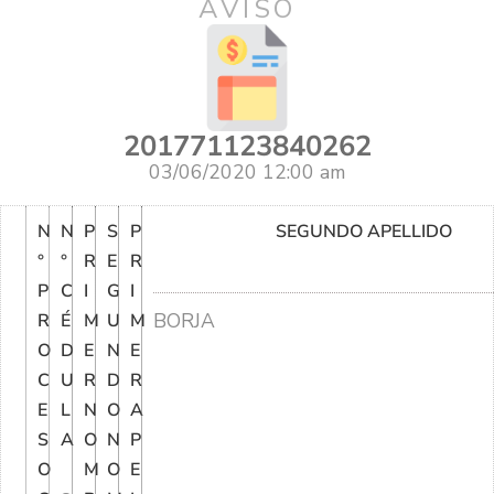
AVISO
201771123840262
03/06/2020 12:00 am
N
N
P
S
P
SEGUNDO APELLIDO
°
°
R
E
R
P
C
I
G
I
BORJA
R
É
M
U
M
O
D
E
N
E
C
U
R
D
R
E
L
N
O
A
S
A
O
N
P
O
M
O
E