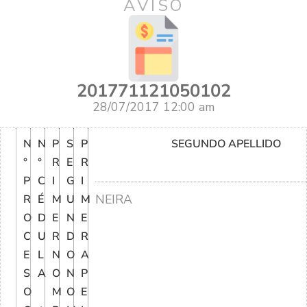
AVISO
201771121050102
28/07/2017 12:00 am
N
N
P
S
P
SEGUNDO APELLIDO
°
°
R
E
R
P
C
I
G
I
NEIRA
R
É
M
U
M
O
D
E
N
E
C
U
R
D
R
E
L
N
O
A
S
A
O
N
P
O
M
O
E