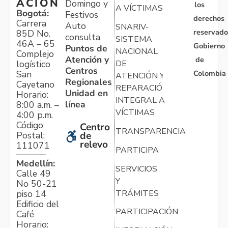
ACIÓN
Domingo y
los
A VÍCTIMAS
Bogotá:
Festivos
derechos
Carrera
Auto
SNARIV-
reservado
85D No.
consulta
SISTEMA
46A – 65
Gobierno
Puntos de
NACIONAL
Complejo
Atención y
de
logístico
DE
Centros
Colombia
San
ATENCIÓN Y
Regionales
Cayetano
REPARACIÓN
Unidad en
Horario:
INTEGRAL A
línea
8:00 a.m. –
VÍCTIMAS
4:00 p.m.
Código
Centro
TRANSPARENCIA
Postal:
de
relevo
111071
PARTICIPA
Medellín:
SERVICIOS
Calle 49
Y
No 50-21
TRÁMITES
piso 14
Edificio del
PARTICIPACIÓN
Café
Horario: