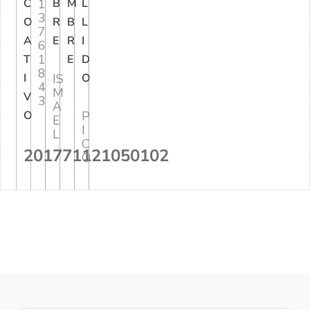
C
1
B
M
L
3
O
R
B
L
7
A
E
R
I
6
1
T
E
D
8
I
IS
O
4
M
V
3
A
O
P
E
I
L
C
201771121050102
O