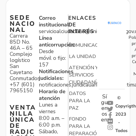
SEDE
Correo
ENLACES
NACIO
institucional:
DE
NAL
servicioalciudadano@unidadvictimas.gov.
INTERÉS
Carrera
Pol
Línea
85D No.
pr
anticorrupción:
COMUNICACIONES
46A – 65
Desde
Complejo
pr
LA UNIDAD
móvil o fijo:
logístico
C
157
San
ATENCIÓN Y
Notificaciones
Cayetano
M
SERVICIOS
judiciales:
Conmutador:
CIUDADANÍA
+57 (601)
notificaciones.juridicauariv@unidadvictim
7965150
Horario de
DATOS
Sí
atención
©
PARA LA
gu
Lunes a
Copyrigth
VENTA
en
PAZ
viernes
NILLA
os
2023
8:00 a.m. –
ÚNICA
FONDO
en:
-
6:00 p.m.
DE
PARA LA
Todos
RADIC
Sábado,
REPARACIÓN