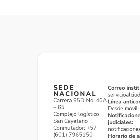
SEDE
Correo instit
NACIONAL
servicioalci
Carrera 85D No. 46A
Línea antico
– 65
Desde móvil o
Complejo logístico
Notificacion
San Cayetano
judiciales:
Conmutador: +57
notificacione
(601) 7965150
Horario de a