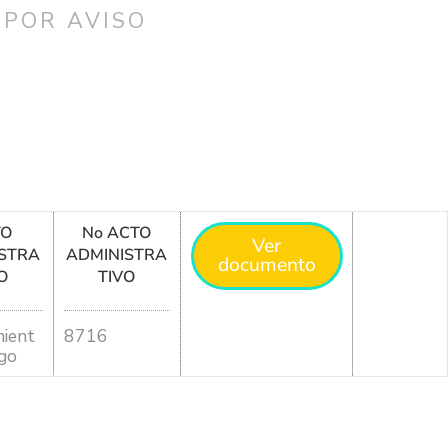
 POR AVISO
TO
No ACTO
Ver
STRA
ADMINISTRA
documento
O
TIVO
ient
8716
go