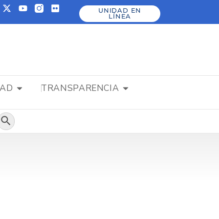
UNIDAD EN
LÍNEA
DAD
TRANSPARENCIA
Botón de búsqueda