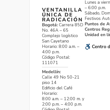
Lunes a viern
– 6:00 p.m.
VENTANILLA
Sábado, Dom
ÚNICA DE
Festivos Aut
RADICACIÓN
Puntos de A
Bogotá:
Carrera 85D
Centros Reg
No. 46A – 65
Unidad en l
Complejo logístico
San Cayetano
Horario: 8:00 a.m. –
Centro d
4:00 p.m.
Código Postal:
111071
Medellín:
Calle 49 No 50-21
piso 14
Edificio del Café
Horario:
8:00 a.m. – 12:00 m. y
2:00 p.m. – 4:00 p.m.
Código Postal: