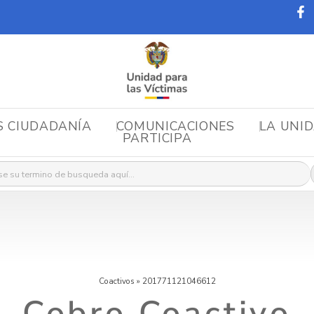
S CIUDADANÍA
COMUNICACIONES
LA UNI
PARTICIPA
r:
Coactivos
»
201771121046612
Cobro Coactivo