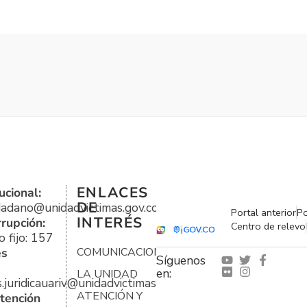
ENLACES
ucional:
DE
udadano@unidadvictimas.gov.co
Portal anterior
Po
INTERÉS
rrupción:
Centro de relevo
 fijo: 157
es
COMUNICACIONES
Síguenos
en:
LA UNIDAD
s.juridicauariv@unidadvictimas.gov.co
ATENCIÓN Y
tención