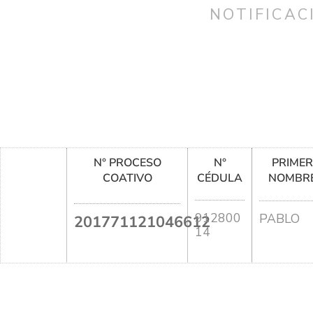
NOTIFICAC
N° PROCESO
N°
PRIME
COATIVO
CÉDULA
NOMBR
912800
PABLO
201771121046612
14