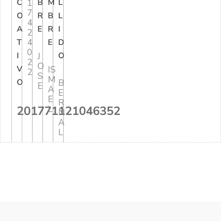
C
1
B
M
L
7
O
R
B
L
4
A
E
R
I
2
4
T
E
D
0
I
J
O
2
O
V
IS
2
S
M
O
B
E
A
E
E
R
201771121046352
L
N
A
L