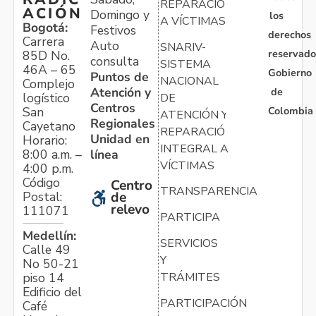
REPARACIÓN
ACIÓN
Domingo y
los
A VÍCTIMAS
Bogotá:
Festivos
derechos
Carrera
Auto
SNARIV-
reservado
85D No.
consulta
SISTEMA
46A – 65
Gobierno
Puntos de
NACIONAL
Complejo
Atención y
de
logístico
DE
Centros
Colombia
San
ATENCIÓN Y
Regionales
Cayetano
REPARACIÓN
Unidad en
Horario:
INTEGRAL A
línea
8:00 a.m. –
VÍCTIMAS
4:00 p.m.
Código
Centro
TRANSPARENCIA
Postal:
de
relevo
111071
PARTICIPA
Medellín:
SERVICIOS
Calle 49
Y
No 50-21
TRÁMITES
piso 14
Edificio del
PARTICIPACIÓN
Café