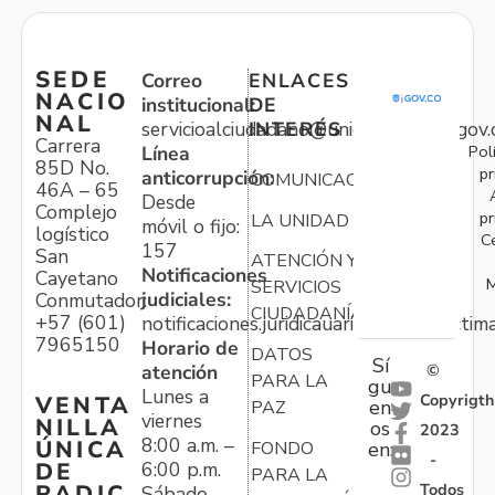
SEDE
Correo
ENLACES
NACIO
institucional:
DE
NAL
servicioalciudadano@unidadvictimas.gov.
INTERÉS
Carrera
Pol
Línea
85D No.
pr
anticorrupción:
COMUNICACIONES
46A – 65
Desde
Complejo
pr
LA UNIDAD
móvil o fijo:
logístico
C
157
San
ATENCIÓN Y
Notificaciones
Cayetano
M
SERVICIOS
judiciales:
Conmutador:
CIUDADANÍA
+57 (601)
notificaciones.juridicauariv@unidadvictim
7965150
Horario de
DATOS
Sí
atención
©
PARA LA
gu
Lunes a
Copyrigth
VENTA
en
PAZ
viernes
NILLA
os
2023
8:00 a.m. –
ÚNICA
FONDO
en:
-
6:00 p.m.
DE
PARA LA
Todos
RADIC
Sábado,