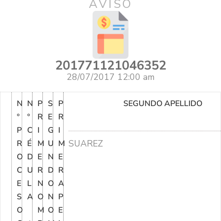
AVISO
201771121046352
28/07/2017 12:00 am
N
N
P
S
P
SEGUNDO APELLIDO
°
°
R
E
R
P
C
I
G
I
SUAREZ
R
É
M
U
M
O
D
E
N
E
C
U
R
D
R
E
L
N
O
A
S
A
O
N
P
O
M
O
E