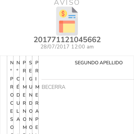
AVISO
201771121045662
28/07/2017 12:00 am
N
N
P
S
P
SEGUNDO APELLIDO
°
°
R
E
R
P
C
I
G
I
BECERRA
R
É
M
U
M
O
D
E
N
E
C
U
R
D
R
E
L
N
O
A
S
A
O
N
P
O
M
O
E