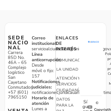
SEDE
Correo
ENLACES
NACIO
institucional:
DE
NAL
servicioalciudadano@unidadvictimas.gov.
INTERÉS
Carrera
Pol
Línea
85D No.
pr
anticorrupción:
COMUNICACIONES
46A – 65
Desde
Complejo
pr
LA UNIDAD
móvil o fijo:
logístico
C
157
San
ATENCIÓN Y
Notificaciones
Cayetano
M
SERVICIOS
judiciales:
Conmutador:
CIUDADANÍA
+57 (601)
notificaciones.juridicauariv@unidadvictim
7965150
Horario de
DATOS
Sí
atención
©
PARA LA
gu
Lunes a
Copyrigth
VENTA