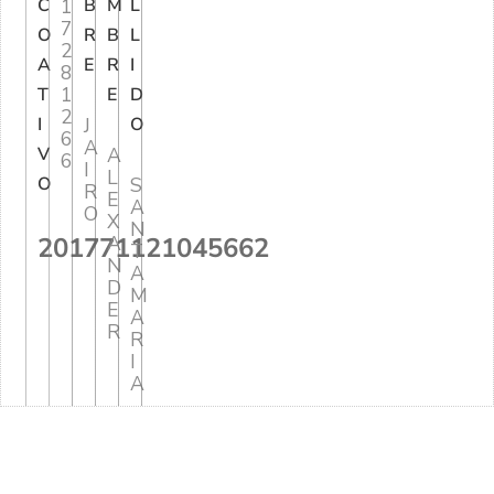
C
1
B
M
L
7
O
R
B
L
2
A
E
R
I
8
1
T
E
D
2
I
J
O
6
A
V
A
6
I
L
O
S
R
E
A
O
X
N
201771121045662
A
T
N
A
D
M
E
A
R
R
I
A