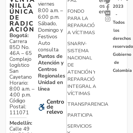
en
PAZ
viernes
NILLA
os
2023
8:00 a.m. –
ÚNICA
FONDO
en:
-
6:00 p.m.
DE
PARA LA
Todos
RADIC
Sábado,
REPARACIÓN
ACIÓN
Domingo y
los
A VÍCTIMAS
Bogotá:
Festivos
derechos
Carrera
Auto
SNARIV-
reservado
85D No.
consulta
SISTEMA
46A – 65
Gobierno
Puntos de
NACIONAL
Complejo
Atención y
de
logístico
DE
Centros
Colombia
San
ATENCIÓN Y
Regionales
Cayetano
REPARACIÓN
Unidad en
Horario:
INTEGRAL A
línea
8:00 a.m. –
VÍCTIMAS
4:00 p.m.
Código
Centro
TRANSPARENCIA
Postal:
de
relevo
111071
PARTICIPA
Medellín:
SERVICIOS
Calle 49