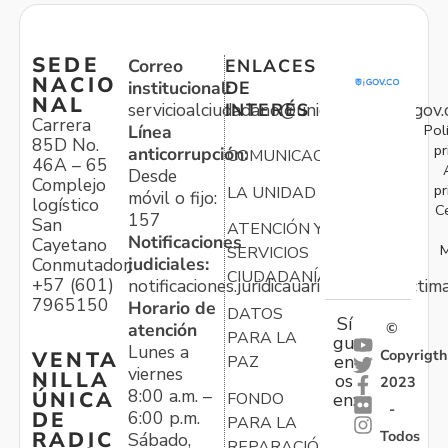
SEDE
Correo
ENLACES
NACIO
institucional:
DE
NAL
servicioalciudadano@unidadvictimas.gov.
INTERÉS
Carrera
Pol
Línea
85D No.
pr
anticorrupción:
COMUNICACIONES
46A – 65
Desde
Complejo
pr
LA UNIDAD
móvil o fijo:
logístico
C
157
San
ATENCIÓN Y
Notificaciones
Cayetano
M
SERVICIOS
judiciales:
Conmutador:
CIUDADANÍA
+57 (601)
notificaciones.juridicauariv@unidadvictim
7965150
Horario de
DATOS
Sí
atención
©
PARA LA
gu
Lunes a
Copyrigth
VENTA
en
PAZ
viernes
NILLA
os
2023
8:00 a.m. –
ÚNICA
FONDO
en:
-
6:00 p.m.
DE
PARA LA
Todos
RADIC
Sábado,
REPARACIÓN