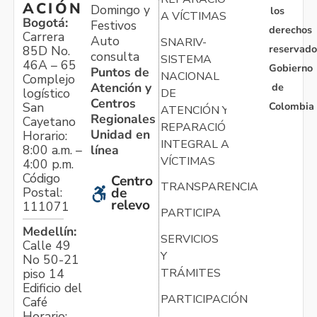
ACIÓN
Domingo y
los
A VÍCTIMAS
Bogotá:
Festivos
derechos
Carrera
Auto
SNARIV-
reservado
85D No.
consulta
SISTEMA
46A – 65
Gobierno
Puntos de
NACIONAL
Complejo
Atención y
de
logístico
DE
Centros
Colombia
San
ATENCIÓN Y
Regionales
Cayetano
REPARACIÓN
Unidad en
Horario:
INTEGRAL A
línea
8:00 a.m. –
VÍCTIMAS
4:00 p.m.
Código
Centro
TRANSPARENCIA
Postal:
de
relevo
111071
PARTICIPA
Medellín:
SERVICIOS
Calle 49
Y
No 50-21
TRÁMITES
piso 14
Edificio del
PARTICIPACIÓN
Café
Horario: