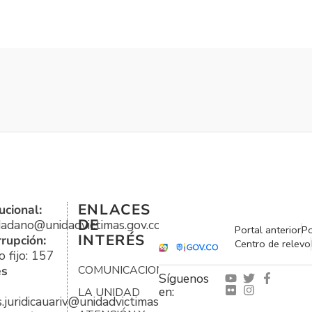
ENLACES
ucional:
DE
udadano@unidadvictimas.gov.co
Portal anterior
Po
INTERÉS
rrupción:
Centro de relevo
 fijo: 157
es
COMUNICACIONES
Síguenos
en:
LA UNIDAD
s.juridicauariv@unidadvictimas.gov.co