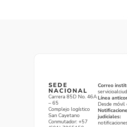
SEDE
Correo instit
NACIONAL
servicioalci
Carrera 85D No. 46A
Línea antico
– 65
Desde móvil o
Complejo logístico
Notificacion
San Cayetano
judiciales:
Conmutador: +57
notificacione