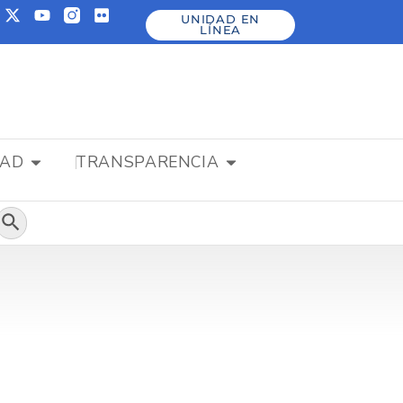
UNIDAD EN
LÍNEA
DAD
TRANSPARENCIA
Botón de búsqueda