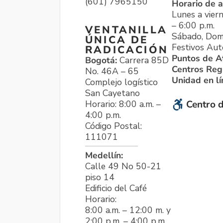
(601) 7965150
Horario de a
Lunes a viern
– 6:00 p.m.
VENTANILLA
Sábado, Dom
ÚNICA DE
Festivos Aut
RADICACIÓN
Puntos de A
Bogotá:
Carrera 85D
Centros Reg
No. 46A – 65
Unidad en l
Complejo logístico
San Cayetano
Horario: 8:00 a.m. –
Centro d
4:00 p.m.
Código Postal:
111071
Medellín:
Calle 49 No 50-21
piso 14
Edificio del Café
Horario:
8:00 a.m. – 12:00 m. y
2:00 p.m. – 4:00 p.m.