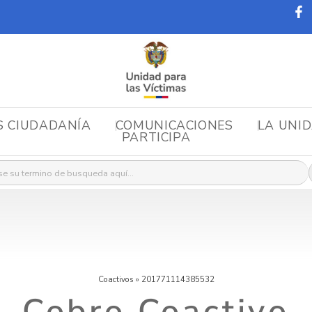
S CIUDADANÍA
COMUNICACIONES
LA UNI
PARTICIPA
r:
Coactivos
»
201771114385532
Cobro Coactivo