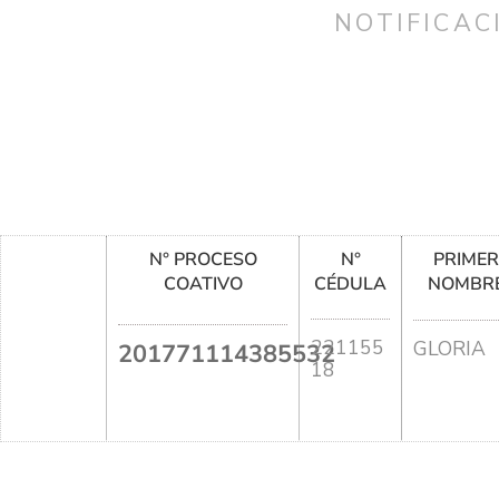
NOTIFICAC
N° PROCESO
N°
PRIME
COATIVO
CÉDULA
NOMBR
221155
GLORIA
201771114385532
18