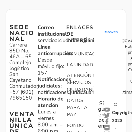
SEDE
Correo
ENLACES
NACIO
institucional:
DE
NAL
servicioalciudadano@unidadvictimas.gov.
INTERÉS
Carrera
Pol
Línea
85D No.
pr
anticorrupción:
COMUNICACIONES
46A – 65
Desde
Complejo
pr
LA UNIDAD
móvil o fijo:
logístico
C
157
San
ATENCIÓN Y
Notificaciones
Cayetano
M
SERVICIOS
judiciales:
Conmutador:
CIUDADANÍA
+57 (601)
notificaciones.juridicauariv@unidadvictim
7965150
Horario de
DATOS
Sí
atención
©
PARA LA
gu
Lunes a
Copyrigth
VENTA
en
PAZ
viernes
NILLA
os
2023
8:00 a.m. –
ÚNICA
FONDO
en:
-
6:00 p.m.
DE