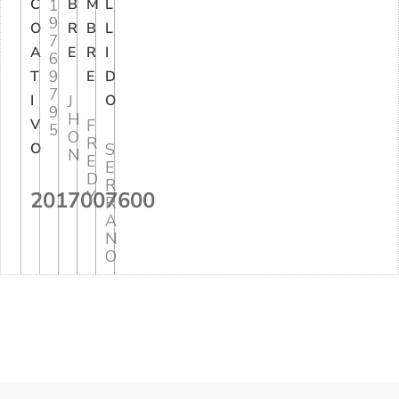
C
1
B
M
L
9
O
R
B
L
7
A
E
R
I
6
9
T
E
D
7
I
J
O
9
H
V
F
5
O
R
O
S
N
E
E
D
R
2017007600
Y
R
A
N
O