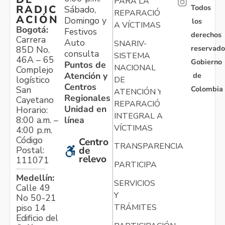
PARA LA
Todos
RADIC
Sábado,
REPARACIÓN
ACIÓN
Domingo y
los
A VÍCTIMAS
Bogotá:
Festivos
derechos
Carrera
Auto
SNARIV-
reservado
85D No.
consulta
SISTEMA
46A – 65
Gobierno
Puntos de
NACIONAL
Complejo
Atención y
de
logístico
DE
Centros
Colombia
San
ATENCIÓN Y
Regionales
Cayetano
REPARACIÓN
Unidad en
Horario:
INTEGRAL A
línea
8:00 a.m. –
VÍCTIMAS
4:00 p.m.
Código
Centro
TRANSPARENCIA
Postal:
de
relevo
111071
PARTICIPA
Medellín:
SERVICIOS
Calle 49
Y
No 50-21
TRÁMITES
piso 14
Edificio del