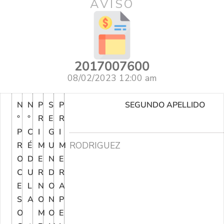
AVISO
2017007600
08/02/2023 12:00 am
N
N
P
S
P
SEGUNDO APELLIDO
°
°
R
E
R
P
C
I
G
I
RODRIGUEZ
R
É
M
U
M
O
D
E
N
E
C
U
R
D
R
E
L
N
O
A
S
A
O
N
P
O
M
O
E