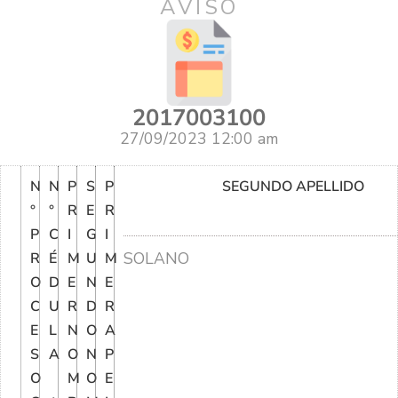
AVISO
2017003100
27/09/2023 12:00 am
N
N
P
S
P
SEGUNDO APELLIDO
°
°
R
E
R
P
C
I
G
I
SOLANO
R
É
M
U
M
O
D
E
N
E
C
U
R
D
R
E
L
N
O
A
S
A
O
N
P
O
M
O
E