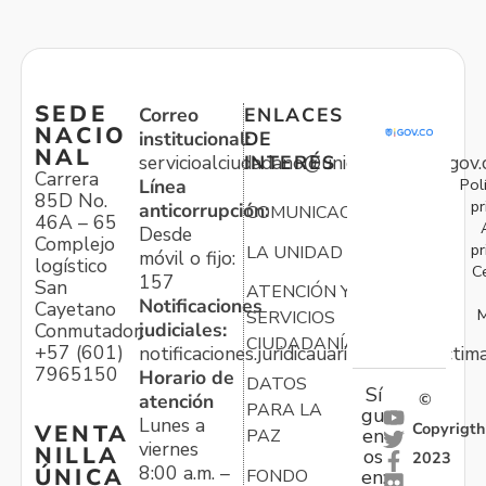
SEDE
Correo
ENLACES
NACIO
institucional:
DE
NAL
servicioalciudadano@unidadvictimas.gov.
INTERÉS
Carrera
Pol
Línea
85D No.
pr
anticorrupción:
COMUNICACIONES
46A – 65
Desde
Complejo
pr
LA UNIDAD
móvil o fijo:
logístico
C
157
San
ATENCIÓN Y
Notificaciones
Cayetano
M
SERVICIOS
judiciales:
Conmutador:
CIUDADANÍA
+57 (601)
notificaciones.juridicauariv@unidadvictim
7965150
Horario de
DATOS
Sí
atención
©
PARA LA
gu
Lunes a
Copyrigth
VENTA
en
PAZ
viernes
NILLA
os
2023
8:00 a.m. –
ÚNICA
FONDO
en: