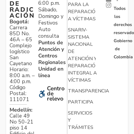
-
6:00 p.m.
DE
PARA LA
Todos
RADIC
Sábado,
REPARACIÓN
ACIÓN
Domingo y
los
A VÍCTIMAS
Bogotá:
Festivos
derechos
Carrera
Auto
SNARIV-
reservado
85D No.
consulta
SISTEMA
46A – 65
Gobierno
Puntos de
NACIONAL
Complejo
Atención y
de
logístico
DE
Centros
Colombia
San
ATENCIÓN Y
Regionales
Cayetano
REPARACIÓN
Unidad en
Horario:
INTEGRAL A
línea
8:00 a.m. –
VÍCTIMAS
4:00 p.m.
Código
Centro
TRANSPARENCIA
Postal:
de
relevo
111071
PARTICIPA
Medellín:
SERVICIOS
Calle 49
Y
No 50-21
TRÁMITES
piso 14
Edificio del