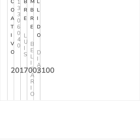
C
1
B
M
L
3
O
R
B
L
3
A
E
R
I
0
6
T
E
D
0
I
L
O
4
U
V
B
0
I
E
O
D
S
L
I
I
A
2017003100
S
Z
A
R
I
O