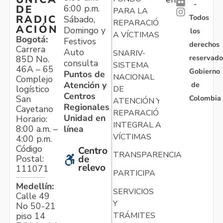
-
6:00 p.m.
DE
PARA LA
Todos
RADIC
Sábado,
REPARACIÓN
ACIÓN
Domingo y
los
A VÍCTIMAS
Bogotá:
Festivos
derechos
Carrera
Auto
SNARIV-
reservado
85D No.
consulta
SISTEMA
46A – 65
Gobierno
Puntos de
NACIONAL
Complejo
Atención y
de
logístico
DE
Centros
Colombia
San
ATENCIÓN Y
Regionales
Cayetano
REPARACIÓN
Unidad en
Horario:
INTEGRAL A
línea
8:00 a.m. –
VÍCTIMAS
4:00 p.m.
Código
Centro
TRANSPARENCIA
Postal:
de
relevo
111071
PARTICIPA
Medellín:
SERVICIOS
Calle 49
Y
No 50-21
TRÁMITES
piso 14