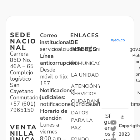
SEDE
Correo
ENLACES
NACIO
institucional:
DE
NAL
servicioalciudadano@unidadvictimas.gov.
INTERÉS
Carrera
Pol
Línea
85D No.
pr
anticorrupción:
COMUNICACIONES
46A – 65
Desde
Complejo
pr
LA UNIDAD
móvil o fijo:
logístico
C
157
San
ATENCIÓN Y
Notificaciones
Cayetano
M
SERVICIOS
judiciales:
Conmutador:
CIUDADANÍA
+57 (601)
notificaciones.juridicauariv@unidadvictim
7965150
Horario de
DATOS
Sí
atención
©
PARA LA
gu
Lunes a
Copyrigth
VENTA
en
PAZ
viernes
NILLA
os
2023
8:00 a.m. –
ÚNICA
FONDO
en: