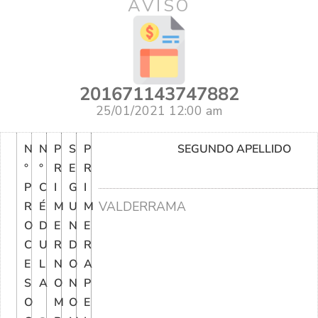
AVISO
201671143747882
25/01/2021 12:00 am
N
N
P
S
P
SEGUNDO APELLIDO
°
°
R
E
R
P
C
I
G
I
VALDERRAMA
R
É
M
U
M
O
D
E
N
E
C
U
R
D
R
E
L
N
O
A
S
A
O
N
P
O
M
O
E