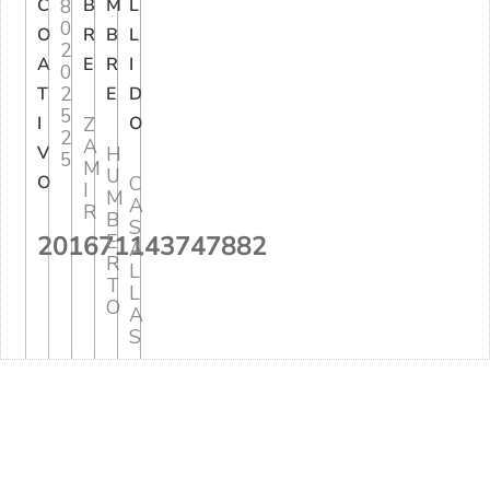
C
8
B
M
L
0
O
R
B
L
2
A
E
R
I
0
2
T
E
D
5
I
Z
O
2
A
V
H
5
M
U
O
C
I
M
A
R
B
S
201671143747882
E
A
R
L
T
L
O
A
S