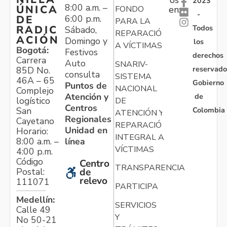
2023
8:00 a.m. –
ÚNICA
FONDO
en:
-
6:00 p.m.
DE
PARA LA
Todos
RADIC
Sábado,
REPARACIÓN
ACIÓN
Domingo y
los
A VÍCTIMAS
Bogotá:
Festivos
derechos
Carrera
Auto
SNARIV-
reservado
85D No.
consulta
SISTEMA
46A – 65
Gobierno
Puntos de
NACIONAL
Complejo
Atención y
de
logístico
DE
Centros
Colombia
San
ATENCIÓN Y
Regionales
Cayetano
REPARACIÓN
Unidad en
Horario:
INTEGRAL A
línea
8:00 a.m. –
VÍCTIMAS
4:00 p.m.
Código
Centro
TRANSPARENCIA
Postal:
de
relevo
111071
PARTICIPA
Medellín:
SERVICIOS
Calle 49
Y
No 50-21