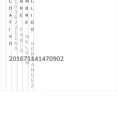
C
1
B
M
L
0
O
R
B
L
3
A
E
R
I
6
2
T
E
D
2
I
F
O
1
A
V
N
1
B
E
6
O
H
I
L
0
E
O
S
R
201671141470902
O
N
N
A
N
D
E
Z