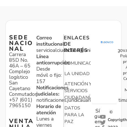
SEDE
Correo
ENLACES
NACIO
institucional:
DE
NAL
servicioalciudadano@unidadvictimas.gov.
INTERÉS
Carrera
Pol
Línea
85D No.
pr
anticorrupción:
COMUNICACIONES
46A – 65
Desde
Complejo
pr
LA UNIDAD
móvil o fijo:
logístico
C
157
San
ATENCIÓN Y
Notificaciones
Cayetano
M
SERVICIOS
judiciales:
Conmutador:
CIUDADANÍA
+57 (601)
notificaciones.juridicauariv@unidadvictim
7965150
Horario de
DATOS
Sí
atención
©
PARA LA
gu
Lunes a
Copyrigth
VENTA
en
PAZ
viernes
NILLA
os