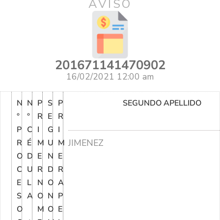
AVISO
201671141470902
16/02/2021 12:00 am
N
N
P
S
P
SEGUNDO APELLIDO
°
°
R
E
R
P
C
I
G
I
JIMENEZ
R
É
M
U
M
O
D
E
N
E
C
U
R
D
R
E
L
N
O
A
S
A
O
N
P
O
M
O
E