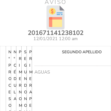
AVISO
201671141238102
12/01/2021 12:00 am
N
N
P
S
P
SEGUNDO APELLIDO
°
°
R
E
R
P
C
I
G
I
AGUAS
R
É
M
U
M
O
D
E
N
E
C
U
R
D
R
E
L
N
O
A
S
A
O
N
P
O
M
O
E