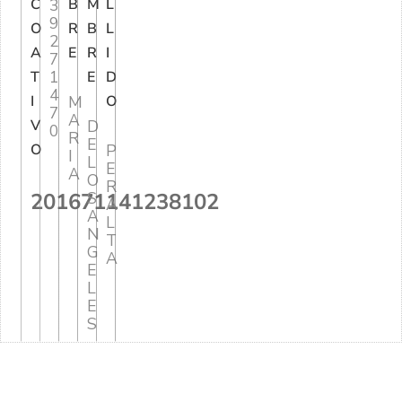
C
3
B
M
L
9
O
R
B
L
2
A
E
R
I
7
1
T
E
D
4
I
M
O
7
A
V
D
0
R
E
O
P
I
L
E
A
O
R
201671141238102
S
A
A
L
N
T
G
A
E
L
E
S