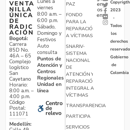
Lunes a
Copyrigth
VENTA
en
PAZ
viernes
NILLA
os
2023
8:00 a.m. –
ÚNICA
FONDO
en:
-
6:00 p.m.
DE
PARA LA
Todos
RADIC
Sábado,
REPARACIÓN
ACIÓN
Domingo y
los
A VÍCTIMAS
Bogotá:
Festivos
derechos
Carrera
Auto
SNARIV-
reservado
85D No.
consulta
SISTEMA
46A – 65
Gobierno
Puntos de
NACIONAL
Complejo
Atención y
de
logístico
DE
Centros
Colombia
San
ATENCIÓN Y
Regionales
Cayetano
REPARACIÓN
Unidad en
Horario:
INTEGRAL A
línea
8:00 a.m. –
VÍCTIMAS
4:00 p.m.
Código
Centro
TRANSPARENCIA
Postal:
de
relevo
111071
PARTICIPA
Medellín:
SERVICIOS
Calle 49