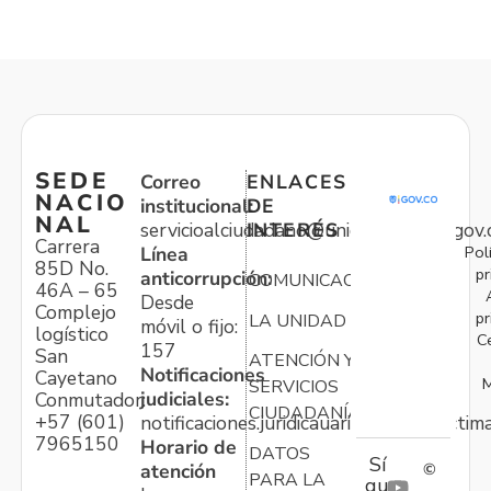
SEDE
Correo
ENLACES
NACIO
institucional:
DE
NAL
servicioalciudadano@unidadvictimas.gov.
INTERÉS
Carrera
Pol
Línea
85D No.
pr
anticorrupción:
COMUNICACIONES
46A – 65
Desde
Complejo
pr
LA UNIDAD
móvil o fijo:
logístico
C
157
San
ATENCIÓN Y
Notificaciones
Cayetano
M
SERVICIOS
judiciales:
Conmutador:
CIUDADANÍA
+57 (601)
notificaciones.juridicauariv@unidadvictim
7965150
Horario de
DATOS
Sí
atención
©
PARA LA
gu