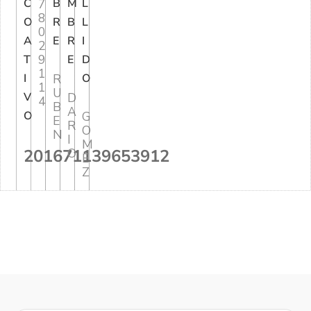
C
7
B
M
L
8
O
R
B
L
0
A
E
R
I
2
9
T
E
D
1
I
R
O
1
U
V
D
4
B
A
O
G
E
R
O
N
I
M
201671139653912
O
E
Z