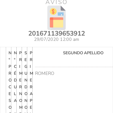
AVISO
201671139653912
29/07/2020 12:00 am
N
N
P
S
P
SEGUNDO APELLIDO
°
°
R
E
R
P
C
I
G
I
ROMERO
R
É
M
U
M
O
D
E
N
E
C
U
R
D
R
E
L
N
O
A
S
A
O
N
P
O
M
O
E