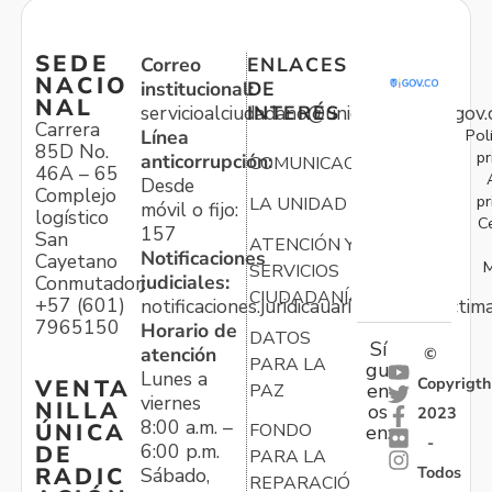
SEDE
Correo
ENLACES
NACIO
institucional:
DE
NAL
servicioalciudadano@unidadvictimas.gov.
INTERÉS
Carrera
Pol
Línea
85D No.
pr
anticorrupción:
COMUNICACIONES
46A – 65
Desde
Complejo
pr
LA UNIDAD
móvil o fijo:
logístico
C
157
San
ATENCIÓN Y
Notificaciones
Cayetano
M
SERVICIOS
judiciales:
Conmutador:
CIUDADANÍA
+57 (601)
notificaciones.juridicauariv@unidadvictim
7965150
Horario de
DATOS
Sí
atención
©
PARA LA
gu
Lunes a
Copyrigth
VENTA
en
PAZ
viernes
NILLA
os
2023
8:00 a.m. –
ÚNICA
FONDO
en:
-
6:00 p.m.
DE
PARA LA
Todos
RADIC
Sábado,
REPARACIÓN