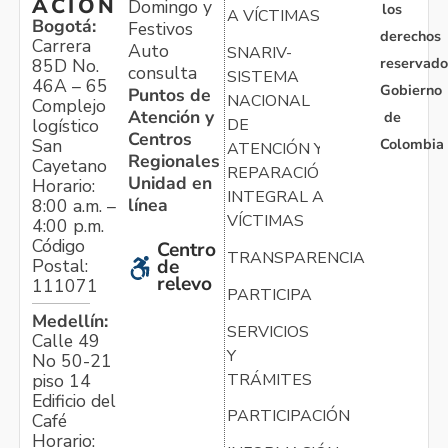
ACIÓN
Domingo y
los
A VÍCTIMAS
Bogotá:
Festivos
derechos
Carrera
Auto
SNARIV-
reservado
85D No.
consulta
SISTEMA
46A – 65
Gobierno
Puntos de
NACIONAL
Complejo
Atención y
de
logístico
DE
Centros
Colombia
San
ATENCIÓN Y
Regionales
Cayetano
REPARACIÓN
Unidad en
Horario:
INTEGRAL A
línea
8:00 a.m. –
VÍCTIMAS
4:00 p.m.
Código
Centro
TRANSPARENCIA
Postal:
de
relevo
111071
PARTICIPA
Medellín:
SERVICIOS
Calle 49
Y
No 50-21
TRÁMITES
piso 14
Edificio del
PARTICIPACIÓN
Café
Horario: