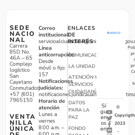
SEDE
Correo
ENLACES
NACIO
institucional:
DE
NAL
servicioalciudadano@unidadvictimas.gov.
INTERÉS
Carrera
Pol
Línea
85D No.
pr
anticorrupción:
COMUNICACIONES
46A – 65
Desde
Complejo
pr
LA UNIDAD
móvil o fijo:
logístico
C
157
San
ATENCIÓN Y
Notificaciones
Cayetano
M
SERVICIOS
judiciales:
Conmutador:
CIUDADANÍA
+57 (601)
notificaciones.juridicauariv@unidadvictim
7965150
Horario de
DATOS
Sí
atención
©
PARA LA
gu
Lunes a
Copyrigth
VENTA
en
PAZ
viernes
NILLA
os
2023
8:00 a.m. –
ÚNICA
FONDO
en:
-
6:00 p.m.
DE