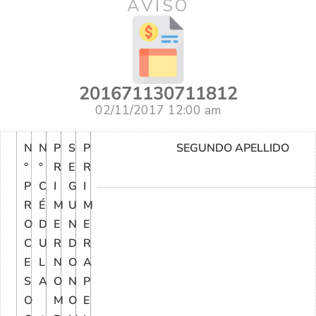
AVISO
201671130711812
02/11/2017 12:00 am
N
N
P
S
P
SEGUNDO APELLIDO
°
°
R
E
R
P
C
I
G
I
R
É
M
U
M
O
D
E
N
E
C
U
R
D
R
E
L
N
O
A
S
A
O
N
P
O
M
O
E