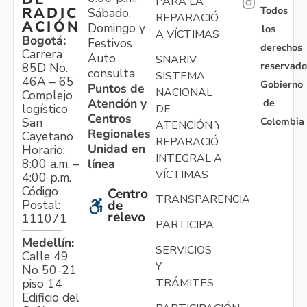
PARA LA
Todos
RADIC
Sábado,
REPARACIÓN
ACIÓN
Domingo y
los
A VÍCTIMAS
Bogotá:
Festivos
derechos
Carrera
Auto
SNARIV-
reservado
85D No.
consulta
SISTEMA
46A – 65
Gobierno
Puntos de
NACIONAL
Complejo
Atención y
de
logístico
DE
Centros
Colombia
San
ATENCIÓN Y
Regionales
Cayetano
REPARACIÓN
Unidad en
Horario:
INTEGRAL A
línea
8:00 a.m. –
VÍCTIMAS
4:00 p.m.
Código
Centro
TRANSPARENCIA
Postal:
de
relevo
111071
PARTICIPA
Medellín:
SERVICIOS
Calle 49
Y
No 50-21
TRÁMITES
piso 14
Edificio del