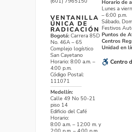
(601) 7965150
Horario de a
Lunes a viern
– 6:00 p.m.
VENTANILLA
Sábado, Dom
ÚNICA DE
Festivos Aut
RADICACIÓN
Puntos de A
Bogotá:
Carrera 85D
Centros Reg
No. 46A – 65
Unidad en l
Complejo logístico
San Cayetano
Horario: 8:00 a.m. –
Centro d
4:00 p.m.
Código Postal:
111071
Medellín:
Calle 49 No 50-21
piso 14
Edificio del Café
Horario:
8:00 a.m. – 12:00 m. y
2:00 p.m. – 4:00 p.m.