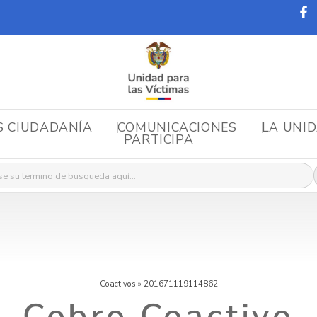
S CIUDADANÍA
COMUNICACIONES
LA UNI
PARTICIPA
r:
Coactivos
»
201671119114862
Cobro Coactivo