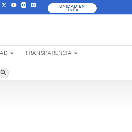
UNIDAD EN
LÍNEA
DAD
TRANSPARENCIA
Botón de búsqueda