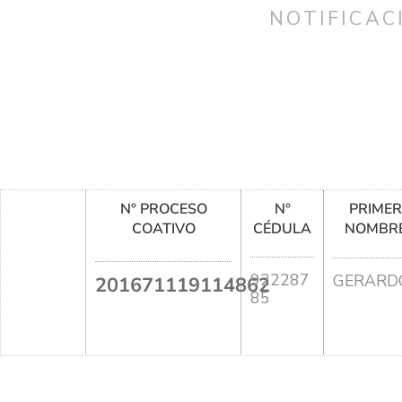
NOTIFICAC
N° PROCESO
N°
PRIME
COATIVO
CÉDULA
NOMBR
922287
GERARD
201671119114862
85