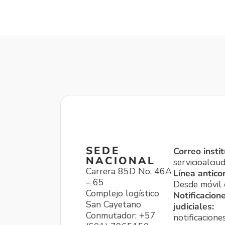
SEDE
Correo instit
NACIONAL
servicioalci
Carrera 85D No. 46A
Línea antico
– 65
Desde móvil o
Complejo logístico
Notificacion
San Cayetano
judiciales:
Conmutador: +57
notificacione