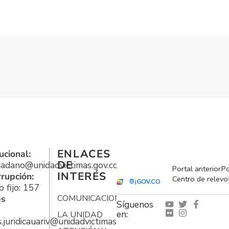
ENLACES
ucional:
DE
udadano@unidadvictimas.gov.co
Portal anterior
Po
INTERÉS
rrupción:
Centro de relevo
 fijo: 157
es
COMUNICACIONES
Síguenos
en:
LA UNIDAD
s.juridicauariv@unidadvictimas.gov.co