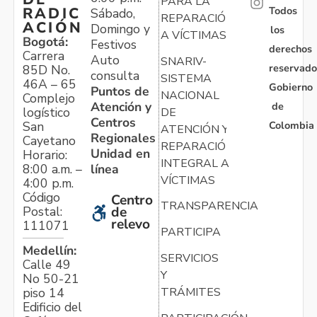
PARA LA
Todos
RADIC
Sábado,
REPARACIÓN
ACIÓN
Domingo y
los
A VÍCTIMAS
Bogotá:
Festivos
derechos
Carrera
Auto
SNARIV-
reservado
85D No.
consulta
SISTEMA
46A – 65
Gobierno
Puntos de
NACIONAL
Complejo
Atención y
de
logístico
DE
Centros
Colombia
San
ATENCIÓN Y
Regionales
Cayetano
REPARACIÓN
Unidad en
Horario:
INTEGRAL A
línea
8:00 a.m. –
VÍCTIMAS
4:00 p.m.
Código
Centro
TRANSPARENCIA
Postal:
de
relevo
111071
PARTICIPA
Medellín:
SERVICIOS
Calle 49
Y
No 50-21
TRÁMITES
piso 14
Edificio del