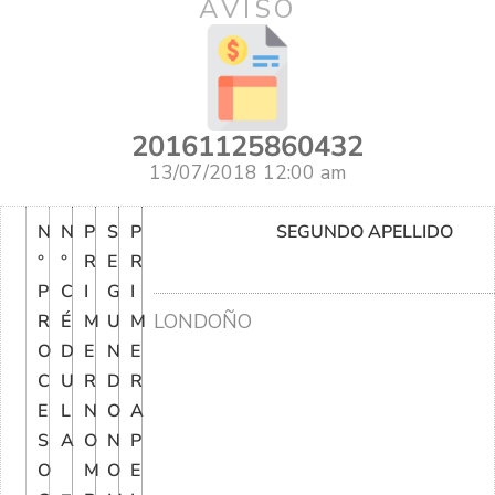
AVISO
20161125860432
13/07/2018 12:00 am
N
N
P
S
P
SEGUNDO APELLIDO
°
°
R
E
R
P
C
I
G
I
LONDOÑO
R
É
M
U
M
O
D
E
N
E
C
U
R
D
R
E
L
N
O
A
S
A
O
N
P
O
M
O
E