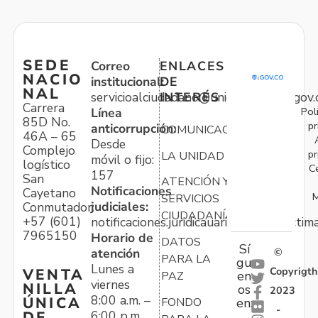
SEDE
Correo
ENLACES
NACIO
institucional:
DE
NAL
servicioalciudadano@unidadvictimas.gov.
INTERÉS
Carrera
Pol
Línea
85D No.
pr
anticorrupción:
COMUNICACIONES
46A – 65
Desde
Complejo
pr
LA UNIDAD
móvil o fijo:
logístico
C
157
San
ATENCIÓN Y
Notificaciones
Cayetano
M
SERVICIOS
judiciales:
Conmutador:
CIUDADANÍA
+57 (601)
notificaciones.juridicauariv@unidadvictim
7965150
Horario de
DATOS
Sí
atención
©
PARA LA
gu
Lunes a
Copyrigth
VENTA
en
PAZ
viernes
NILLA
os
2023
8:00 a.m. –
ÚNICA
FONDO
en:
-
6:00 p.m.
DE