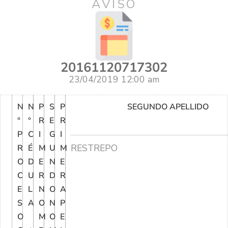
AVISO
20161120717302
23/04/2019 12:00 am
N
N
P
S
P
SEGUNDO APELLIDO
°
°
R
E
R
P
C
I
G
I
RESTREPO
R
É
M
U
M
O
D
E
N
E
C
U
R
D
R
E
L
N
O
A
S
A
O
N
P
O
M
O
E