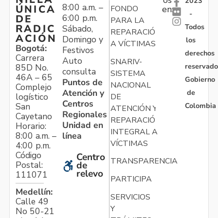
2023
8:00 a.m. –
ÚNICA
FONDO
en:
-
6:00 p.m.
DE
PARA LA
Todos
RADIC
Sábado,
REPARACIÓN
ACIÓN
Domingo y
los
A VÍCTIMAS
Bogotá:
Festivos
derechos
Carrera
Auto
SNARIV-
reservado
85D No.
consulta
SISTEMA
46A – 65
Gobierno
Puntos de
NACIONAL
Complejo
Atención y
de
logístico
DE
Centros
Colombia
San
ATENCIÓN Y
Regionales
Cayetano
REPARACIÓN
Unidad en
Horario:
INTEGRAL A
línea
8:00 a.m. –
VÍCTIMAS
4:00 p.m.
Código
Centro
TRANSPARENCIA
Postal:
de
relevo
111071
PARTICIPA
Medellín:
SERVICIOS
Calle 49
Y
No 50-21