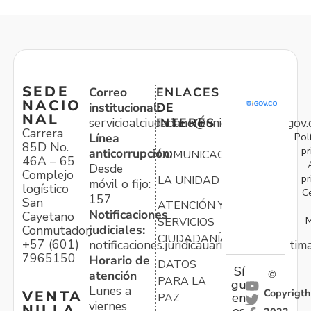
SEDE
Correo
ENLACES
NACIO
institucional:
DE
NAL
servicioalciudadano@unidadvictimas.gov.
INTERÉS
Carrera
Pol
Línea
85D No.
pr
anticorrupción:
COMUNICACIONES
46A – 65
Desde
Complejo
pr
LA UNIDAD
móvil o fijo:
logístico
C
157
San
ATENCIÓN Y
Notificaciones
Cayetano
M
SERVICIOS
judiciales:
Conmutador:
CIUDADANÍA
+57 (601)
notificaciones.juridicauariv@unidadvictim
7965150
Horario de
DATOS
Sí
atención
©
PARA LA
gu
Lunes a
Copyrigth
VENTA
en
PAZ
viernes
NILLA
os