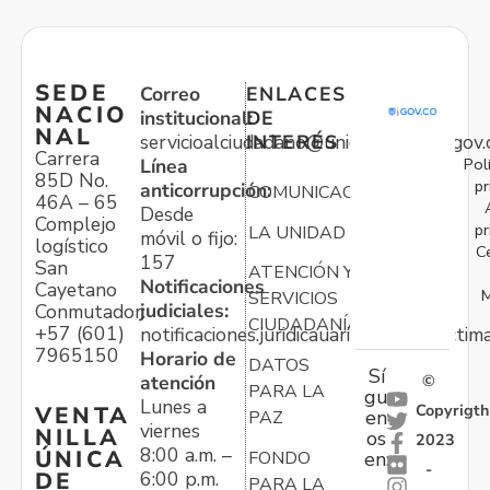
SEDE
Correo
ENLACES
NACIO
institucional:
DE
NAL
servicioalciudadano@unidadvictimas.gov.
INTERÉS
Carrera
Pol
Línea
85D No.
pr
anticorrupción:
COMUNICACIONES
46A – 65
Desde
Complejo
pr
LA UNIDAD
móvil o fijo:
logístico
C
157
San
ATENCIÓN Y
Notificaciones
Cayetano
M
SERVICIOS
judiciales:
Conmutador:
CIUDADANÍA
+57 (601)
notificaciones.juridicauariv@unidadvictim
7965150
Horario de
DATOS
Sí
atención
©
PARA LA
gu
Lunes a
Copyrigth
VENTA
en
PAZ
viernes
NILLA
os
2023
8:00 a.m. –
ÚNICA
FONDO
en:
-
6:00 p.m.
DE
PARA LA