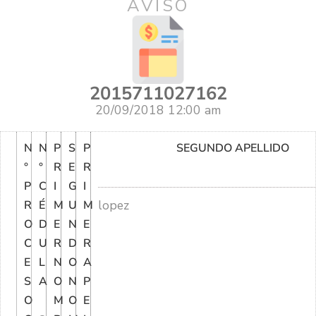
AVISO
2015711027162
20/09/2018 12:00 am
N
N
P
S
P
SEGUNDO APELLIDO
°
°
R
E
R
P
C
I
G
I
lopez
R
É
M
U
M
O
D
E
N
E
C
U
R
D
R
E
L
N
O
A
S
A
O
N
P
O
M
O
E