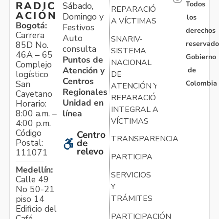
Todos
RADIC
Sábado,
REPARACIÓN
ACIÓN
Domingo y
los
A VÍCTIMAS
Bogotá:
Festivos
derechos
Carrera
Auto
SNARIV-
reservado
85D No.
consulta
SISTEMA
46A – 65
Gobierno
Puntos de
NACIONAL
Complejo
Atención y
de
logístico
DE
Centros
Colombia
San
ATENCIÓN Y
Regionales
Cayetano
REPARACIÓN
Unidad en
Horario:
INTEGRAL A
línea
8:00 a.m. –
VÍCTIMAS
4:00 p.m.
Código
Centro
TRANSPARENCIA
Postal:
de
relevo
111071
PARTICIPA
Medellín:
SERVICIOS
Calle 49
Y
No 50-21
TRÁMITES
piso 14
Edificio del
PARTICIPACIÓN
Café