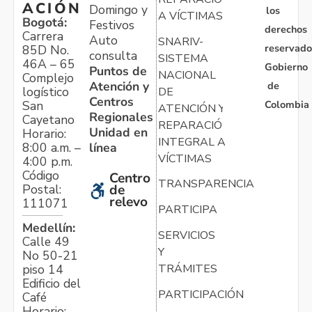
ACIÓN
Domingo y
los
A VÍCTIMAS
Bogotá:
Festivos
derechos
Carrera
Auto
SNARIV-
reservado
85D No.
consulta
SISTEMA
46A – 65
Gobierno
Puntos de
NACIONAL
Complejo
Atención y
de
logístico
DE
Centros
Colombia
San
ATENCIÓN Y
Regionales
Cayetano
REPARACIÓN
Unidad en
Horario:
INTEGRAL A
línea
8:00 a.m. –
VÍCTIMAS
4:00 p.m.
Código
Centro
TRANSPARENCIA
Postal:
de
relevo
111071
PARTICIPA
Medellín:
SERVICIOS
Calle 49
Y
No 50-21
TRÁMITES
piso 14
Edificio del
PARTICIPACIÓN
Café
Horario: