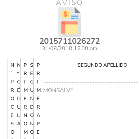
AVISO
2015711026272
31/08/2018 12:00 am
N
N
P
S
P
SEGUNDO APELLIDO
°
°
R
E
R
P
C
I
G
I
MONSALVE
R
É
M
U
M
O
D
E
N
E
C
U
R
D
R
E
L
N
O
A
S
A
O
N
P
O
M
O
E