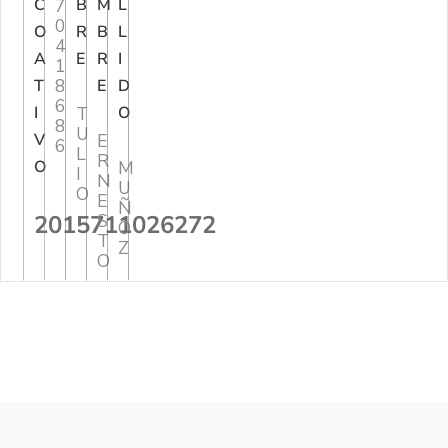
C
7
B
M
L
0
O
R
B
L
4
A
E
R
I
1
8
T
E
D
6
I
T
O
8
U
V
E
6
L
R
O
M
I
N
U
O
E
Ñ
2015711026272
S
O
T
Z
O