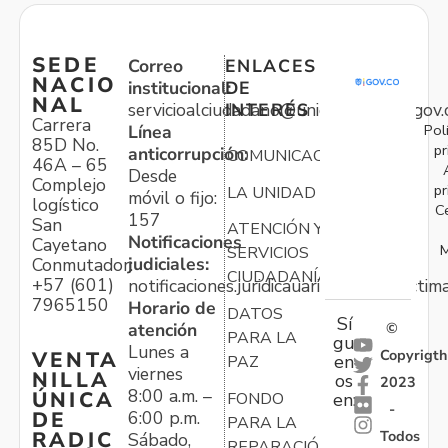
SEDE
Correo
ENLACES
NACIO
institucional:
DE
NAL
servicioalciudadano@unidadvictimas.gov.
INTERÉS
Carrera
Pol
Línea
85D No.
pr
anticorrupción:
COMUNICACIONES
46A – 65
Desde
Complejo
pr
LA UNIDAD
móvil o fijo:
logístico
C
157
San
ATENCIÓN Y
Notificaciones
Cayetano
M
SERVICIOS
judiciales:
Conmutador:
CIUDADANÍA
+57 (601)
notificaciones.juridicauariv@unidadvictim
7965150
Horario de
DATOS
Sí
atención
©
PARA LA
gu
Lunes a
Copyrigth
VENTA
en
PAZ
viernes
NILLA
os
2023
8:00 a.m. –
ÚNICA
FONDO
en:
-
6:00 p.m.
DE
PARA LA
Todos
RADIC
Sábado,
REPARACIÓN