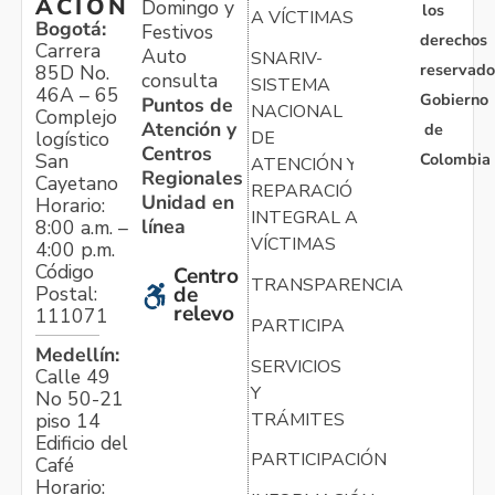
ACIÓN
Domingo y
los
A VÍCTIMAS
Bogotá:
Festivos
derechos
Carrera
Auto
SNARIV-
reservado
85D No.
consulta
SISTEMA
46A – 65
Gobierno
Puntos de
NACIONAL
Complejo
Atención y
de
logístico
DE
Centros
Colombia
San
ATENCIÓN Y
Regionales
Cayetano
REPARACIÓN
Unidad en
Horario:
INTEGRAL A
línea
8:00 a.m. –
VÍCTIMAS
4:00 p.m.
Código
Centro
TRANSPARENCIA
Postal:
de
relevo
111071
PARTICIPA
Medellín:
SERVICIOS
Calle 49
Y
No 50-21
TRÁMITES
piso 14
Edificio del
PARTICIPACIÓN
Café
Horario: