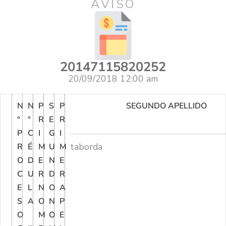
AVISO
20147115820252
20/09/2018 12:00 am
N
N
P
S
P
SEGUNDO APELLIDO
°
°
R
E
R
P
C
I
G
I
taborda
R
É
M
U
M
O
D
E
N
E
C
U
R
D
R
E
L
N
O
A
S
A
O
N
P
O
M
O
E