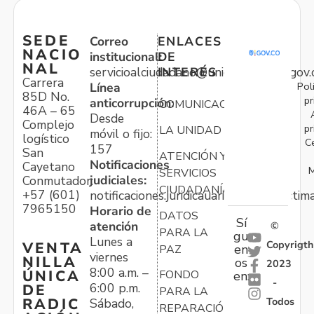
SEDE
Correo
ENLACES
NACIO
institucional:
DE
NAL
servicioalciudadano@unidadvictimas.gov.
INTERÉS
Carrera
Pol
Línea
85D No.
pr
anticorrupción:
COMUNICACIONES
46A – 65
Desde
Complejo
pr
LA UNIDAD
móvil o fijo:
logístico
C
157
San
ATENCIÓN Y
Notificaciones
Cayetano
M
SERVICIOS
judiciales:
Conmutador:
CIUDADANÍA
+57 (601)
notificaciones.juridicauariv@unidadvictim
7965150
Horario de
DATOS
Sí
atención
©
PARA LA
gu
Lunes a
Copyrigth
VENTA
en
PAZ
viernes
NILLA
os
2023
8:00 a.m. –
ÚNICA
FONDO
en:
-
6:00 p.m.
DE
PARA LA
Todos
RADIC
Sábado,
REPARACIÓN