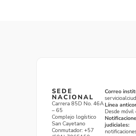
SEDE
Correo instit
NACIONAL
servicioalci
Carrera 85D No. 46A
Línea antico
– 65
Desde móvil o
Complejo logístico
Notificacion
San Cayetano
judiciales:
Conmutador: +57
notificacione