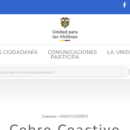
S CIUDADANÍA
COMUNICACIONES
LA UNI
PARTICIPA
r:
Coactivos
»
20147112320072
Cobro Coactivo