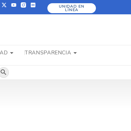
UNIDAD EN
LÍNEA
DAD
TRANSPARENCIA
Botón de búsqueda