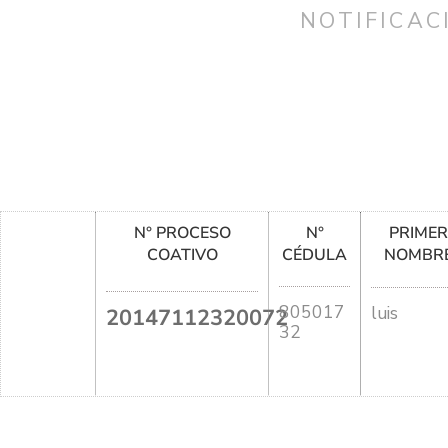
NOTIFICAC
N° PROCESO
N°
PRIME
COATIVO
CÉDULA
NOMBR
805017
luis
20147112320072
32