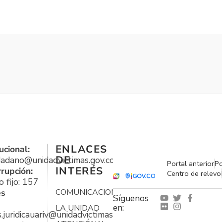
ENLACES
ucional:
DE
udadano@unidadvictimas.gov.co
Portal anterior
Po
INTERÉS
rrupción:
Centro de relevo
 fijo: 157
es
COMUNICACIONES
Síguenos
en:
LA UNIDAD
s.juridicauariv@unidadvictimas.gov.co