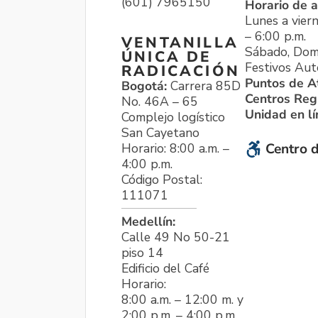
(601) 7965150
Horario de a
Lunes a viern
– 6:00 p.m.
VENTANILLA
Sábado, Dom
ÚNICA DE
Festivos Aut
RADICACIÓN
Puntos de A
Bogotá:
Carrera 85D
Centros Reg
No. 46A – 65
Unidad en l
Complejo logístico
San Cayetano
Horario: 8:00 a.m. –
Centro d
4:00 p.m.
Código Postal:
111071
Medellín:
Calle 49 No 50-21
piso 14
Edificio del Café
Horario:
8:00 a.m. – 12:00 m. y
2:00 p.m. – 4:00 p.m.