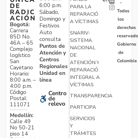
-
6:00 p.m.
DE
PARA LA
Todos
RADIC
Sábado,
REPARACIÓN
ACIÓN
Domingo y
los
A VÍCTIMAS
Bogotá:
Festivos
derechos
Carrera
Auto
SNARIV-
reservado
85D No.
consulta
SISTEMA
46A – 65
Gobierno
Puntos de
NACIONAL
Complejo
Atención y
de
logístico
DE
Centros
Colombia
San
ATENCIÓN Y
Regionales
Cayetano
REPARACIÓN
Unidad en
Horario:
INTEGRAL A
línea
8:00 a.m. –
VÍCTIMAS
4:00 p.m.
Código
Centro
TRANSPARENCIA
Postal:
de
relevo
111071
PARTICIPA
Medellín:
SERVICIOS
Calle 49
Y
No 50-21
TRÁMITES
piso 14