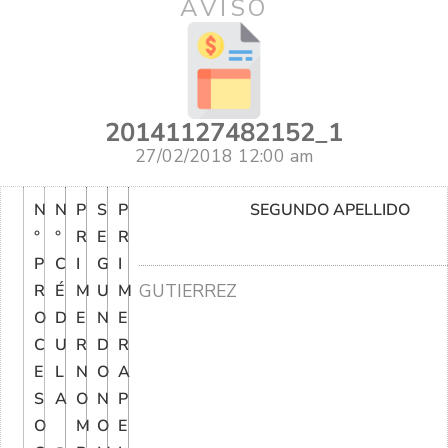
AVISO
20141127482152_1
27/02/2018 12:00 am
N
N
P
S
P
SEGUNDO APELLIDO
°
°
R
E
R
P
C
I
G
I
GUTIERREZ
R
É
M
U
M
O
D
E
N
E
C
U
R
D
R
E
L
N
O
A
S
A
O
N
P
O
M
O
E