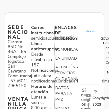
SEDE
Correo
ENLACES
NACIO
institucional:
DE
NAL
servicioalciudadano@unidadvictimas.gov.
INTERÉS
Carrera
Pol
Línea
85D No.
pr
anticorrupción:
COMUNICACIONES
46A – 65
Desde
Complejo
pr
LA UNIDAD
móvil o fijo:
logístico
C
157
San
ATENCIÓN Y
Notificaciones
Cayetano
M
SERVICIOS
judiciales:
Conmutador:
CIUDADANÍA
+57 (601)
notificaciones.juridicauariv@unidadvictim
7965150
Horario de
DATOS
Sí
atención
©
PARA LA
gu
Lunes a
Copyrigth
VENTA
en
PAZ
viernes
NILLA
os
2023
8:00 a.m. –
ÚNICA
FONDO
en: