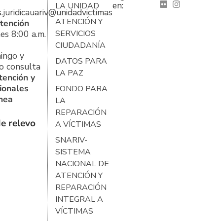
en:
LA UNIDAD
s.juridicauariv@unidadvictimas.gov.co
ATENCIÓN Y
tención
es 8:00 a.m.
SERVICIOS
CIUDADANÍA
ingo y
DATOS PARA
o consulta
LA PAZ
tención y
ionales
FONDO PARA
ínea
LA
REPARACIÓN
e relevo
A VÍCTIMAS
SNARIV-
SISTEMA
NACIONAL DE
ATENCIÓN Y
REPARACIÓN
INTEGRAL A
VÍCTIMAS