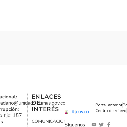
ENLACES
ucional:
DE
udadano@unidadvictimas.gov.co
Portal anterior
Po
INTERÉS
rrupción:
Centro de relevo
 fijo: 157
es
COMUNICACIONES
Síguenos