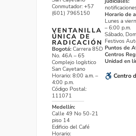
judiciales:
Conmutador: +57
notificacione
(601) 7965150
Horario de a
Lunes a viern
– 6:00 p.m.
VENTANILLA
Sábado, Dom
ÚNICA DE
Festivos Aut
RADICACIÓN
Puntos de A
Bogotá:
Carrera 85D
Centros Reg
No. 46A – 65
Unidad en l
Complejo logístico
San Cayetano
Horario: 8:00 a.m. –
Centro d
4:00 p.m.
Código Postal:
111071
Medellín:
Calle 49 No 50-21
piso 14
Edificio del Café
Horario: