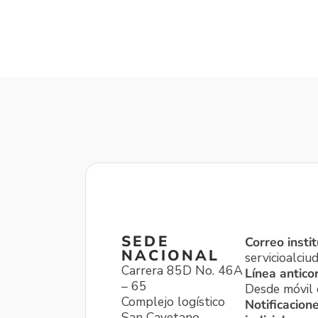
SEDE
Correo instit
NACIONAL
servicioalci
Carrera 85D No. 46A
Línea antico
– 65
Desde móvil o
Complejo logístico
Notificacion
San Cayetano