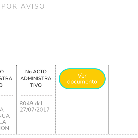
 POR AVISO
TO
No ACTO
Ver
STRA
ADMINISTRA
documento
O
TIVO
8049 del
A
27/07/2017
NUA
LA
ION