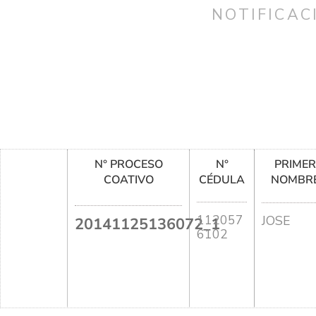
NOTIFICAC
N° PROCESO
N°
PRIME
COATIVO
CÉDULA
NOMBR
112057
JOSE
20141125136072_1
6102