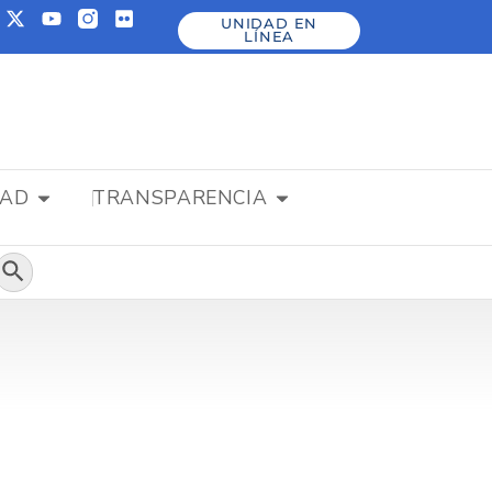
UNIDAD EN
LÍNEA
DAD
TRANSPARENCIA
Botón de búsqueda