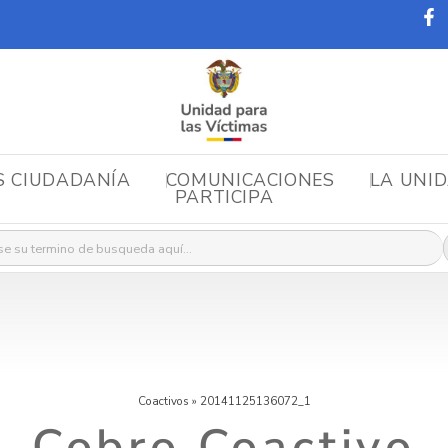
S CIUDADANÍA
COMUNICACIONES
LA UNI
PARTICIPA
r:
Coactivos
»
20141125136072_1
Cobro Coactivo