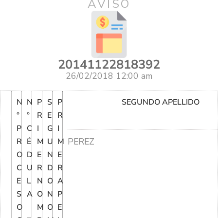
AVISO
20141122818392
26/02/2018 12:00 am
N
N
P
S
P
SEGUNDO APELLIDO
°
°
R
E
R
P
C
I
G
I
PEREZ
R
É
M
U
M
O
D
E
N
E
C
U
R
D
R
E
L
N
O
A
S
A
O
N
P
O
M
O
E