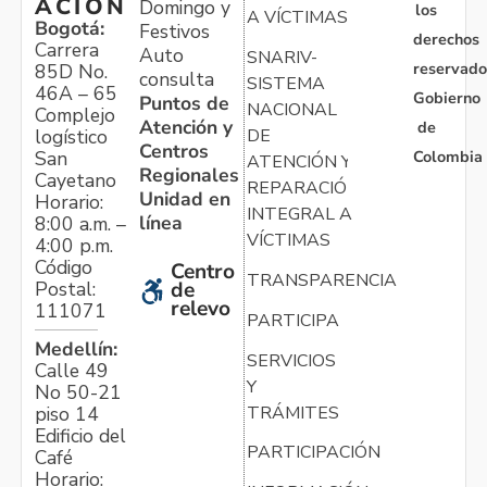
ACIÓN
Domingo y
los
A VÍCTIMAS
Bogotá:
Festivos
derechos
Carrera
Auto
SNARIV-
reservado
85D No.
consulta
SISTEMA
46A – 65
Gobierno
Puntos de
NACIONAL
Complejo
Atención y
de
logístico
DE
Centros
Colombia
San
ATENCIÓN Y
Regionales
Cayetano
REPARACIÓN
Unidad en
Horario:
INTEGRAL A
línea
8:00 a.m. –
VÍCTIMAS
4:00 p.m.
Código
Centro
TRANSPARENCIA
Postal:
de
relevo
111071
PARTICIPA
Medellín:
SERVICIOS
Calle 49
Y
No 50-21
TRÁMITES
piso 14
Edificio del
PARTICIPACIÓN
Café
Horario: