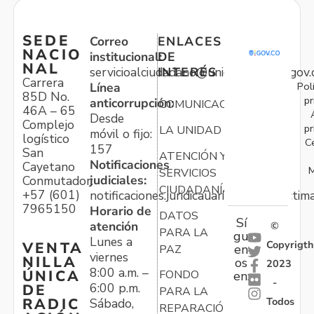
SEDE
Correo
ENLACES
NACIO
institucional:
DE
NAL
servicioalciudadano@unidadvictimas.gov.
INTERÉS
Carrera
Pol
Línea
85D No.
pr
anticorrupción:
COMUNICACIONES
46A – 65
Desde
Complejo
pr
LA UNIDAD
móvil o fijo:
logístico
C
157
San
ATENCIÓN Y
Notificaciones
Cayetano
M
SERVICIOS
judiciales:
Conmutador:
CIUDADANÍA
+57 (601)
notificaciones.juridicauariv@unidadvictim
7965150
Horario de
DATOS
Sí
atención
©
PARA LA
gu
Lunes a
Copyrigth
VENTA
en
PAZ
viernes
NILLA
os
2023
8:00 a.m. –
ÚNICA
FONDO
en:
-
6:00 p.m.
DE
PARA LA
Todos
RADIC
Sábado,
REPARACIÓN