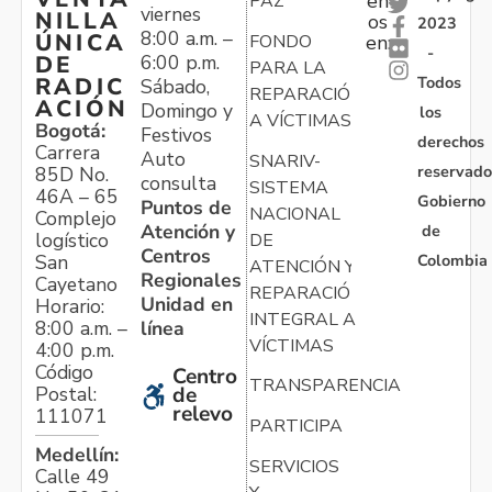
en
PAZ
viernes
NILLA
os
2023
8:00 a.m. –
ÚNICA
FONDO
en:
-
6:00 p.m.
DE
PARA LA
Todos
RADIC
Sábado,
REPARACIÓN
ACIÓN
Domingo y
los
A VÍCTIMAS
Bogotá:
Festivos
derechos
Carrera
Auto
SNARIV-
reservado
85D No.
consulta
SISTEMA
46A – 65
Gobierno
Puntos de
NACIONAL
Complejo
Atención y
de
logístico
DE
Centros
Colombia
San
ATENCIÓN Y
Regionales
Cayetano
REPARACIÓN
Unidad en
Horario:
INTEGRAL A
línea
8:00 a.m. –
VÍCTIMAS
4:00 p.m.
Código
Centro
TRANSPARENCIA
Postal:
de
relevo
111071
PARTICIPA
Medellín:
SERVICIOS
Calle 49