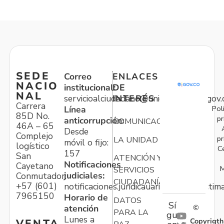
SEDE
Correo
ENLACES
NACIO
institucional:
DE
NAL
servicioalciudadano@unidadvictimas.gov.
INTERÉS
Carrera
Pol
Línea
85D No.
pr
anticorrupción:
COMUNICACIONES
46A – 65
Desde
Complejo
pr
LA UNIDAD
móvil o fijo:
logístico
C
157
San
ATENCIÓN Y
Notificaciones
Cayetano
M
SERVICIOS
judiciales:
Conmutador:
CIUDADANÍA
+57 (601)
notificaciones.juridicauariv@unidadvictim
7965150
Horario de
DATOS
Sí
atención
©
PARA LA
gu
Lunes a
Copyrigth
VENTA