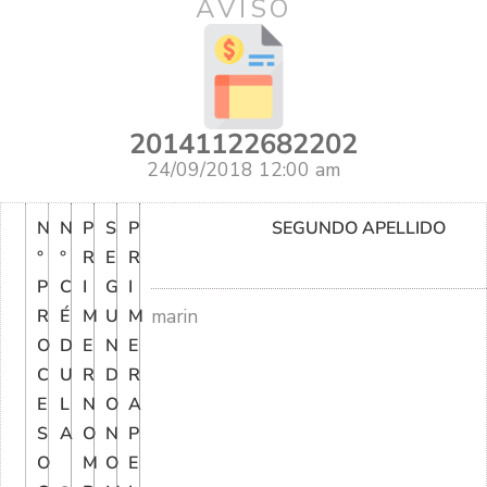
AVISO
20141122682202
24/09/2018 12:00 am
N
N
P
S
P
SEGUNDO APELLIDO
°
°
R
E
R
P
C
I
G
I
marin
R
É
M
U
M
O
D
E
N
E
C
U
R
D
R
E
L
N
O
A
S
A
O
N
P
O
M
O
E