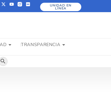
UNIDAD EN
LÍNEA
DAD
TRANSPARENCIA
Botón de búsqueda