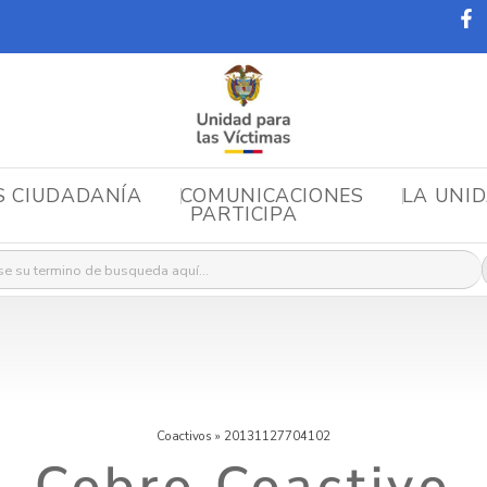
S CIUDADANÍA
COMUNICACIONES
LA UNI
PARTICIPA
r:
Coactivos
»
20131127704102
Cobro Coactivo