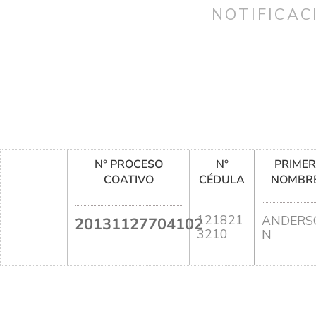
NOTIFICAC
N° PROCESO
N°
PRIME
COATIVO
CÉDULA
NOMBR
121821
ANDERS
20131127704102
3210
N