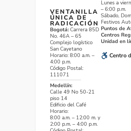
Lunes a viern
– 6:00 p.m.
VENTANILLA
Sábado, Dom
ÚNICA DE
Festivos Aut
RADICACIÓN
Puntos de A
Bogotá:
Carrera 85D
Centros Reg
No. 46A – 65
Unidad en l
Complejo logístico
San Cayetano
Horario: 8:00 a.m. –
Centro d
4:00 p.m.
Código Postal:
111071
Medellín:
Calle 49 No 50-21
piso 14
Edificio del Café
Horario:
8:00 a.m. – 12:00 m. y
2:00 p.m. – 4:00 p.m.
Código Postal: