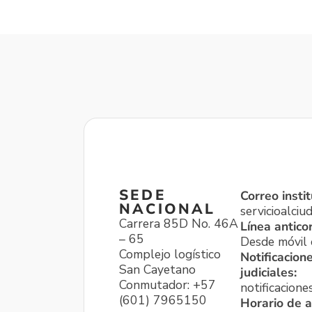
SEDE
Correo instit
NACIONAL
servicioalci
Carrera 85D No. 46A
Línea antico
– 65
Desde móvil o
Complejo logístico
Notificacion
San Cayetano
judiciales:
Conmutador: +57
notificacione
(601) 7965150
Horario de a