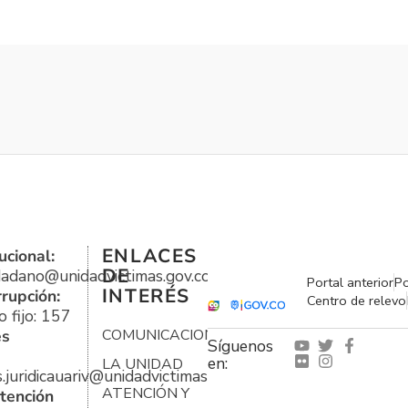
ENLACES
ucional:
DE
udadano@unidadvictimas.gov.co
Portal anterior
Po
INTERÉS
rrupción:
Centro de relevo
 fijo: 157
es
COMUNICACIONES
Síguenos
en:
LA UNIDAD
s.juridicauariv@unidadvictimas.gov.co
ATENCIÓN Y
tención