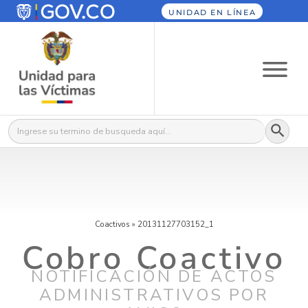
UNIDAD EN LÍNEA
Botón
Buscar:
Coactivos
»
20131127703152_1
Cobro Coactivo
NOTIFICACIÓN DE ACTOS
ADMINISTRATIVOS POR