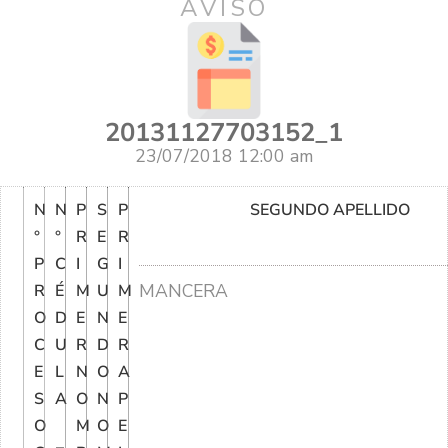
AVISO
20131127703152_1
23/07/2018 12:00 am
N
N
P
S
P
SEGUNDO APELLIDO
°
°
R
E
R
P
C
I
G
I
MANCERA
R
É
M
U
M
O
D
E
N
E
C
U
R
D
R
E
L
N
O
A
S
A
O
N
P
O
M
O
E