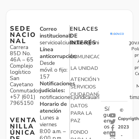
SEDE
Correo
ENLACES
NACIO
institucional:
DE
NAL
servicioalciudadano@unidadvictimas.gov.
INTERÉS
Carrera
Pol
Línea
85D No.
pr
anticorrupción:
COMUNICACIONES
46A – 65
Desde
Complejo
pr
LA UNIDAD
móvil o fijo:
logístico
C
157
San
ATENCIÓN Y
Notificaciones
Cayetano
M
SERVICIOS
judiciales:
Conmutador:
CIUDADANÍA
+57 (601)
notificaciones.juridicauariv@unidadvictim
7965150
Horario de
DATOS
Sí
atención
©
PARA LA
gu
Lunes a
Copyrigth
VENTA
en
PAZ
viernes
NILLA
os
2023
8:00 a.m. –
ÚNICA
FONDO
en:
-
6:00 p.m.
DE