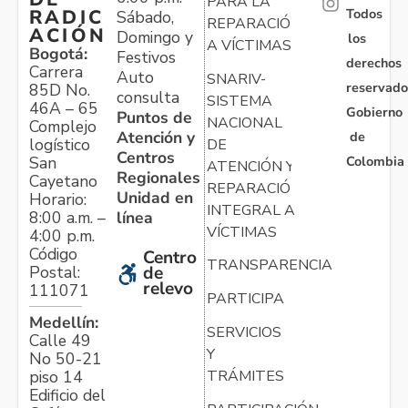
PARA LA
Todos
RADIC
Sábado,
REPARACIÓN
ACIÓN
Domingo y
los
A VÍCTIMAS
Bogotá:
Festivos
derechos
Carrera
Auto
SNARIV-
reservado
85D No.
consulta
SISTEMA
46A – 65
Gobierno
Puntos de
NACIONAL
Complejo
Atención y
de
logístico
DE
Centros
Colombia
San
ATENCIÓN Y
Regionales
Cayetano
REPARACIÓN
Unidad en
Horario:
INTEGRAL A
línea
8:00 a.m. –
VÍCTIMAS
4:00 p.m.
Código
Centro
TRANSPARENCIA
Postal:
de
relevo
111071
PARTICIPA
Medellín:
SERVICIOS
Calle 49
Y
No 50-21
TRÁMITES
piso 14
Edificio del