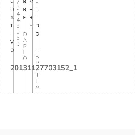
C
7
B
M
L
9
O
R
B
L
4
A
E
R
I
4
8
T
E
D
0
I
D
O
5
A
V
9
R
O
O
I
S
O
P
20131127703152_1
I
T
I
A