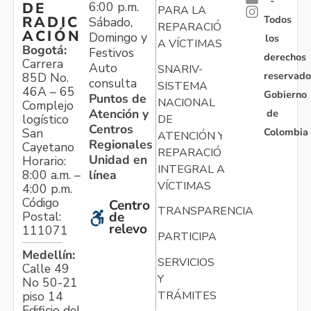
-
6:00 p.m.
DE
PARA LA
Todos
RADIC
Sábado,
REPARACIÓN
ACIÓN
Domingo y
los
A VÍCTIMAS
Bogotá:
Festivos
derechos
Carrera
Auto
SNARIV-
reservado
85D No.
consulta
SISTEMA
46A – 65
Gobierno
Puntos de
NACIONAL
Complejo
Atención y
de
logístico
DE
Centros
Colombia
San
ATENCIÓN Y
Regionales
Cayetano
REPARACIÓN
Unidad en
Horario:
INTEGRAL A
línea
8:00 a.m. –
VÍCTIMAS
4:00 p.m.
Código
Centro
TRANSPARENCIA
Postal:
de
relevo
111071
PARTICIPA
Medellín:
SERVICIOS
Calle 49
Y
No 50-21
TRÁMITES
piso 14
Edificio del