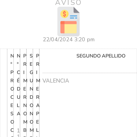
AVISO
22/04/2024 3:20 pm
N
N
P
S
P
SEGUNDO APELLIDO
°
°
R
E
R
P
C
I
G
I
VALENCIA
R
É
M
U
M
O
D
E
N
E
C
U
R
D
R
E
L
N
O
A
S
A
O
N
P
O
M
O
E
C
1
B
M
L
1