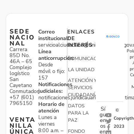
SEDE
Correo
ENLACES
NACIO
institucional:
DE
NAL
servicioalciudadano@unidadvictimas.gov.
INTERÉS
Carrera
Pol
Línea
85D No.
pr
anticorrupción:
COMUNICACIONES
46A – 65
Desde
Complejo
pr
LA UNIDAD
móvil o fijo:
logístico
C
157
San
ATENCIÓN Y
Notificaciones
Cayetano
M
SERVICIOS
judiciales:
Conmutador:
CIUDADANÍA
+57 (601)
notificaciones.juridicauariv@unidadvictim
7965150
Horario de
DATOS
Sí
atención
©
PARA LA
gu
Lunes a
Copyrigth
VENTA
en
PAZ
viernes
NILLA
os
2023
8:00 a.m. –
ÚNICA
FONDO
en: