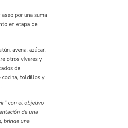
 y aseo por una suma
nto en etapa de
atún, avena, azúcar,
re otros víveres y
otados de
cocina, toldillos y
s.
r” con el objetivo
mentación de una
s, brinde una