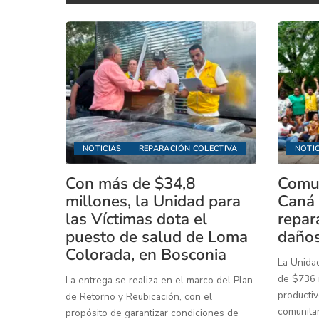
NOTICIAS
REPARACIÓN COLECTIVA
NOTIC
Con más de $34,8
Comun
millones, la Unidad para
Caná 
las Víctimas dota el
repar
puesto de salud de Loma
daños
Colorada, en Bosconia
La Unidad
de $736 m
La entrega se realiza en el marco del Plan
productiv
de Retorno y Reubicación, con el
comunitar
propósito de garantizar condiciones de