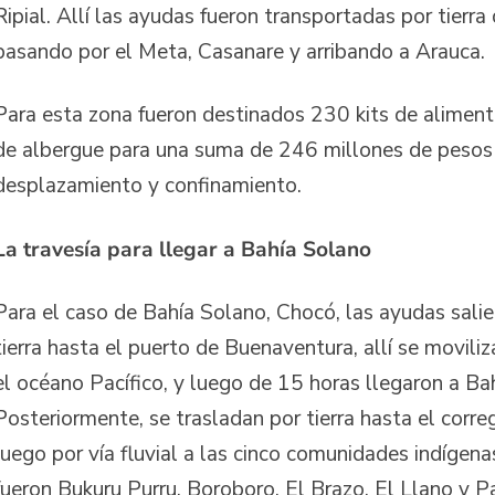
Ripial. Allí las ayudas fueron transportadas por tierr
pasando por el Meta, Casanare y arribando a Arauca.
Para esta zona fueron destinados 230 kits de alimento
de albergue para una suma de 246 millones de pesos
desplazamiento y confinamiento.
La travesía para llegar a Bahía Solano
Para el caso de Bahía Solano, Chocó, las ayudas sali
tierra hasta el puerto de Buenaventura, allí se movili
el océano Pacífico, y luego de 15 horas llegaron a Ba
Posteriormente, se trasladan por tierra hasta el corre
luego por vía fluvial a las cinco comunidades indígena
fueron Bukuru Purru, Boroboro, El Brazo, El Llano y