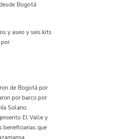
a desde Bogotá
s y aseo y seis kits
 por
eron de Bogotá por
zaron por barco por
hía Solano.
gimiento El Valle y
s beneficiarias que
 Pazamansa.