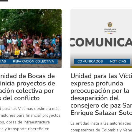
IAS
REPARACIÓN COLECTIVA
COMUNICADOS
NOTICIAS
idad de Bocas de
Unidad para las Víc
inicia proyectos de
expresa profunda
ación colectiva por
preocupación por la
 del conflicto
desaparición del
consejero de paz Sa
 para las Víctimas destinará más
Enrique Salazar Sot
illones para financiar proyectos
os, obras de infraestructura
La entidad insta a las autoridades
ia y transporte ribereño en
competentes de Colombia y Venez