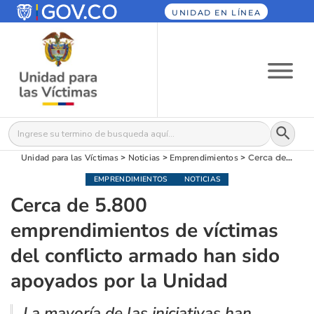
UNIDAD EN LÍNEA
Botón
Buscar:
Unidad para las Víctimas
>
Noticias
>
Emprendimientos
>
Cerca de 5.800 emprendimientos de víctimas del conflicto armado han sido apoyados por la Unidad
EMPRENDIMIENTOS
NOTICIAS
Cerca de 5.800
emprendimientos de víctimas
del conflicto armado han sido
apoyados por la Unidad
La mayoría de las iniciativas han