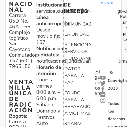
NACIO
institucional:
DE
NAL
servicioalciudadano@unidadvictimas.gov.
INTERÉS
Carrera
Pol
Línea
85D No.
pr
anticorrupción:
COMUNICACIONES
46A – 65
Desde
Complejo
pr
LA UNIDAD
móvil o fijo:
logístico
C
157
San
ATENCIÓN Y
Notificaciones
Cayetano
M
SERVICIOS
judiciales:
Conmutador:
CIUDADANÍA
+57 (601)
notificaciones.juridicauariv@unidadvictim
7965150
Horario de
DATOS
Sí
atención
©
PARA LA
gu
Lunes a
Copyrigth
VENTA
en
PAZ
viernes
NILLA
os
2023
8:00 a.m. –
ÚNICA
FONDO
en:
-
6:00 p.m.
DE
PARA LA
Todos
RADIC
Sábado,
REPARACIÓN
ACIÓN
Domingo y
los
A VÍCTIMAS
Bogotá:
Festivos
derechos
Carrera
Auto
SNARIV-
reservado