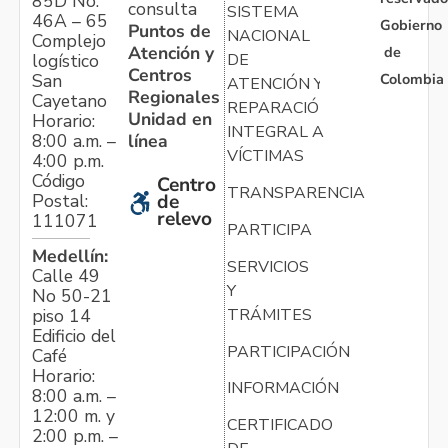
85D No.
consulta
SISTEMA
46A – 65
Gobierno
Puntos de
NACIONAL
Complejo
Atención y
de
logístico
DE
Centros
Colombia
San
ATENCIÓN Y
Regionales
Cayetano
REPARACIÓN
Unidad en
Horario:
INTEGRAL A
línea
8:00 a.m. –
VÍCTIMAS
4:00 p.m.
Código
Centro
TRANSPARENCIA
Postal:
de
relevo
111071
PARTICIPA
Medellín:
SERVICIOS
Calle 49
Y
No 50-21
TRÁMITES
piso 14
Edificio del
PARTICIPACIÓN
Café
Horario:
INFORMACIÓN
8:00 a.m. –
12:00 m. y
CERTIFICADO
2:00 p.m. –