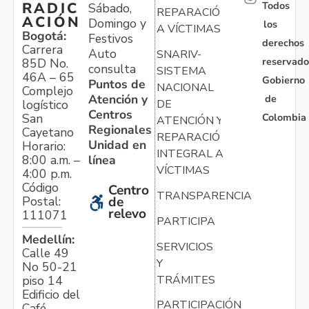
Todos
RADIC
Sábado,
REPARACIÓN
ACIÓN
Domingo y
los
A VÍCTIMAS
Bogotá:
Festivos
derechos
Carrera
Auto
SNARIV-
reservado
85D No.
consulta
SISTEMA
46A – 65
Gobierno
Puntos de
NACIONAL
Complejo
Atención y
de
logístico
DE
Centros
Colombia
San
ATENCIÓN Y
Regionales
Cayetano
REPARACIÓN
Unidad en
Horario:
INTEGRAL A
línea
8:00 a.m. –
VÍCTIMAS
4:00 p.m.
Código
Centro
TRANSPARENCIA
Postal:
de
relevo
111071
PARTICIPA
Medellín:
SERVICIOS
Calle 49
Y
No 50-21
TRÁMITES
piso 14
Edificio del
PARTICIPACIÓN
Café