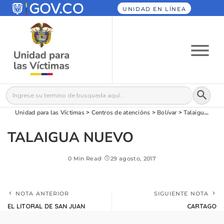
UNIDAD EN LÍNEA
Botón
Buscar:
Unidad para las Víctimas
>
Centros de atencións
>
Bolívar
>
Talaigua Nuevo
TALAIGUA NUEVO
0 Min Read
29 agosto, 2017
NOTA ANTERIOR
SIGUIENTE NOTA
EL LITORAL DE SAN JUAN
CARTAGO