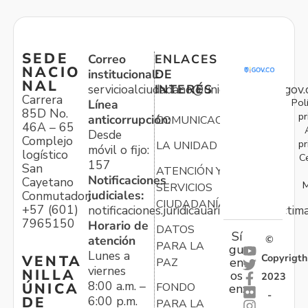
SEDE
Correo
ENLACES
NACIO
institucional:
DE
NAL
servicioalciudadano@unidadvictimas.gov.
INTERÉS
Carrera
Pol
Línea
85D No.
pr
anticorrupción:
COMUNICACIONES
46A – 65
Desde
Complejo
pr
LA UNIDAD
móvil o fijo:
logístico
C
157
San
ATENCIÓN Y
Notificaciones
Cayetano
M
SERVICIOS
judiciales:
Conmutador:
CIUDADANÍA
+57 (601)
notificaciones.juridicauariv@unidadvictim
7965150
Horario de
DATOS
Sí
atención
©
PARA LA
gu
Lunes a
Copyrigth
VENTA
en
PAZ
viernes
NILLA
os
2023
8:00 a.m. –
ÚNICA
FONDO
en:
-
6:00 p.m.
DE
PARA LA