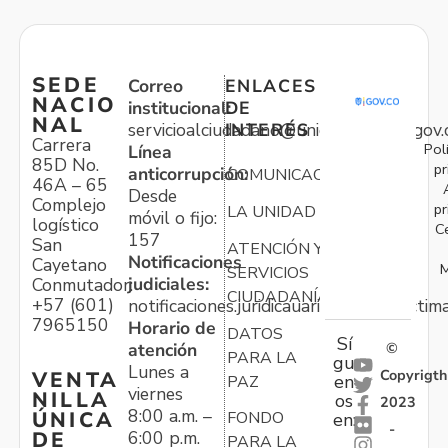
SEDE
Correo
ENLACES
NACIO
institucional:
DE
NAL
servicioalciudadano@unidadvictimas.gov.
INTERÉS
Carrera
Pol
Línea
85D No.
pr
anticorrupción:
COMUNICACIONES
46A – 65
Desde
Complejo
pr
LA UNIDAD
móvil o fijo:
logístico
C
157
San
ATENCIÓN Y
Notificaciones
Cayetano
M
SERVICIOS
judiciales:
Conmutador:
CIUDADANÍA
+57 (601)
notificaciones.juridicauariv@unidadvictim
7965150
Horario de
DATOS
Sí
atención
©
PARA LA
gu
Lunes a
Copyrigth
VENTA
en
PAZ
viernes
NILLA
os
2023
8:00 a.m. –
ÚNICA
FONDO
en:
-
6:00 p.m.
DE
PARA LA