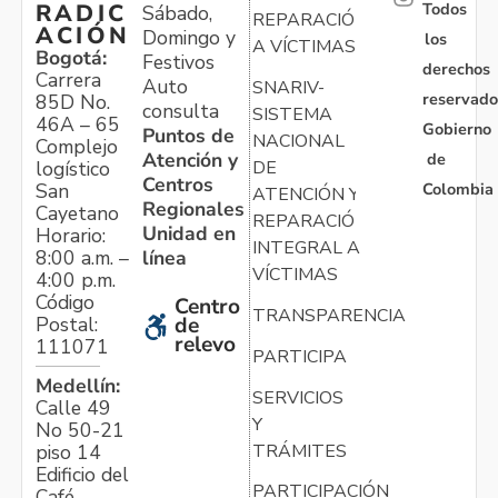
Todos
RADIC
Sábado,
REPARACIÓN
ACIÓN
Domingo y
los
A VÍCTIMAS
Bogotá:
Festivos
derechos
Carrera
Auto
SNARIV-
reservado
85D No.
consulta
SISTEMA
46A – 65
Gobierno
Puntos de
NACIONAL
Complejo
Atención y
de
logístico
DE
Centros
Colombia
San
ATENCIÓN Y
Regionales
Cayetano
REPARACIÓN
Unidad en
Horario:
INTEGRAL A
línea
8:00 a.m. –
VÍCTIMAS
4:00 p.m.
Código
Centro
TRANSPARENCIA
Postal:
de
relevo
111071
PARTICIPA
Medellín:
SERVICIOS
Calle 49
Y
No 50-21
TRÁMITES
piso 14
Edificio del
PARTICIPACIÓN
Café