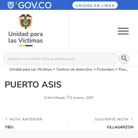
UNIDAD EN LÍNEA
Botón
Buscar:
Unidad para las Víctimas
>
Centros de atencións
>
Putumayo
>
Puerto Asís
PUERTO ASIS
0 Min Read
2 enero, 2017
NOTA ANTERIOR
SIGUIENTE NOTA
TIBU
VILLAGARZON