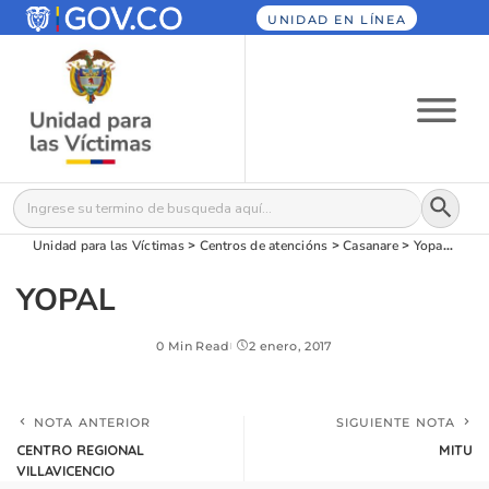
UNIDAD EN LÍNEA
Botón
Buscar:
Unidad para las Víctimas
>
Centros de atencións
>
Casanare
>
Yopal
>
YO
YOPAL
0 Min Read
2 enero, 2017
NOTA ANTERIOR
SIGUIENTE NOTA
CENTRO REGIONAL
MITU
VILLAVICENCIO