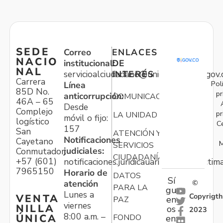
SEDE
Correo
ENLACES
NACIO
institucional:
DE
NAL
servicioalciudadano@unidadvictimas.gov.
INTERÉS
Carrera
Pol
Línea
85D No.
pr
anticorrupción:
COMUNICACIONES
46A – 65
Desde
Complejo
pr
LA UNIDAD
móvil o fijo:
logístico
C
157
San
ATENCIÓN Y
Notificaciones
Cayetano
M
SERVICIOS
judiciales:
Conmutador:
CIUDADANÍA
+57 (601)
notificaciones.juridicauariv@unidadvictim
7965150
Horario de
DATOS
Sí
atención
©
PARA LA
gu
Lunes a
Copyrigth
VENTA
en
PAZ
viernes
NILLA
os
2023
8:00 a.m. –
ÚNICA
FONDO
en:
-