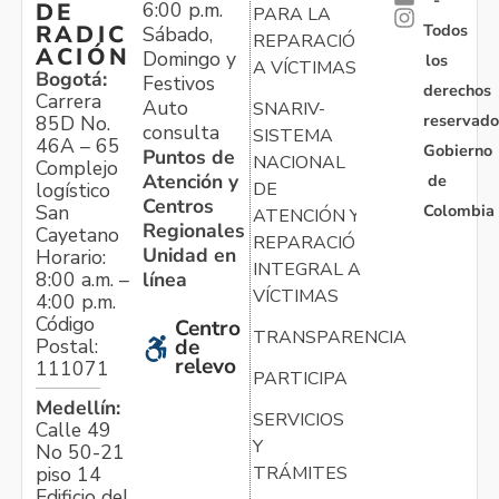
6:00 p.m.
DE
PARA LA
Todos
RADIC
Sábado,
REPARACIÓN
ACIÓN
Domingo y
los
A VÍCTIMAS
Bogotá:
Festivos
derechos
Carrera
Auto
SNARIV-
reservado
85D No.
consulta
SISTEMA
46A – 65
Gobierno
Puntos de
NACIONAL
Complejo
Atención y
de
logístico
DE
Centros
Colombia
San
ATENCIÓN Y
Regionales
Cayetano
REPARACIÓN
Unidad en
Horario:
INTEGRAL A
línea
8:00 a.m. –
VÍCTIMAS
4:00 p.m.
Código
Centro
TRANSPARENCIA
Postal:
de
relevo
111071
PARTICIPA
Medellín:
SERVICIOS
Calle 49
Y
No 50-21
TRÁMITES
piso 14
Edificio del