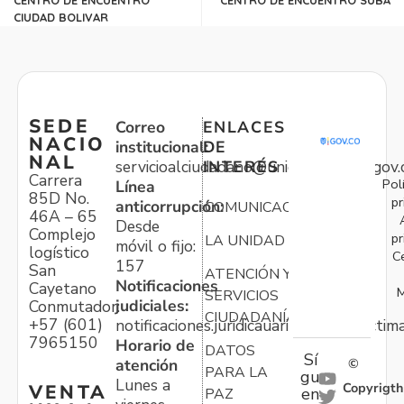
CIUDAD BOLIVAR
SEDE
Correo
ENLACES
NACIO
institucional:
DE
NAL
servicioalciudadano@unidadvictimas.gov.
INTERÉS
Carrera
Pol
Línea
85D No.
pr
anticorrupción:
COMUNICACIONES
46A – 65
Desde
Complejo
pr
LA UNIDAD
móvil o fijo:
logístico
C
157
San
ATENCIÓN Y
Notificaciones
Cayetano
M
SERVICIOS
judiciales:
Conmutador:
CIUDADANÍA
+57 (601)
notificaciones.juridicauariv@unidadvictim
7965150
Horario de
DATOS
Sí
atención
©
PARA LA
gu
Lunes a
Copyrigth
VENTA
en
PAZ