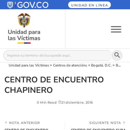
UNIDAD EN LÍNEA
Botón
Buscar:
Unidad para las Víctimas
>
Centros de atencións
>
Bogotá, D.C.
>
Bogotá, D.C.
CENTRO DE ENCUENTRO
CHAPINERO
0 Min Read
21 diciembre, 2016
NOTA ANTERIOR
SIGUIENTE NOTA
CENTRO DE ENCUENTRO
CENTRO DE ENCUENTRO SUBA