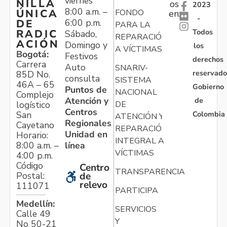
viernes
NILLA
os
2023
8:00 a.m. –
ÚNICA
FONDO
en:
-
6:00 p.m.
DE
PARA LA
Todos
RADIC
Sábado,
REPARACIÓN
ACIÓN
Domingo y
los
A VÍCTIMAS
Bogotá:
Festivos
derechos
Carrera
Auto
SNARIV-
reservado
85D No.
consulta
SISTEMA
46A – 65
Gobierno
Puntos de
NACIONAL
Complejo
Atención y
de
logístico
DE
Centros
Colombia
San
ATENCIÓN Y
Regionales
Cayetano
REPARACIÓN
Unidad en
Horario:
INTEGRAL A
línea
8:00 a.m. –
VÍCTIMAS
4:00 p.m.
Código
Centro
TRANSPARENCIA
Postal:
de
relevo
111071
PARTICIPA
Medellín:
SERVICIOS
Calle 49
Y
No 50-21