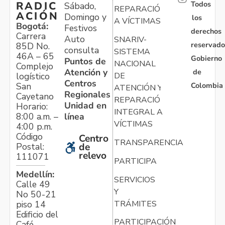
Todos
RADIC
Sábado,
REPARACIÓN
ACIÓN
Domingo y
los
A VÍCTIMAS
Bogotá:
Festivos
derechos
Carrera
Auto
SNARIV-
reservado
85D No.
consulta
SISTEMA
46A – 65
Gobierno
Puntos de
NACIONAL
Complejo
Atención y
de
logístico
DE
Centros
Colombia
San
ATENCIÓN Y
Regionales
Cayetano
REPARACIÓN
Unidad en
Horario:
INTEGRAL A
línea
8:00 a.m. –
VÍCTIMAS
4:00 p.m.
Código
Centro
TRANSPARENCIA
Postal:
de
relevo
111071
PARTICIPA
Medellín:
SERVICIOS
Calle 49
Y
No 50-21
TRÁMITES
piso 14
Edificio del
PARTICIPACIÓN
Café