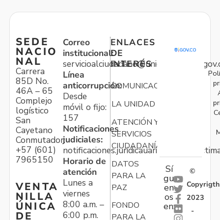
SEDE
Correo
ENLACES
NACIO
institucional:
DE
NAL
servicioalciudadano@unidadvictimas.gov.
INTERÉS
Carrera
Pol
Línea
85D No.
pr
anticorrupción:
COMUNICACIONES
46A – 65
Desde
Complejo
pr
LA UNIDAD
móvil o fijo:
logístico
C
157
San
ATENCIÓN Y
Notificaciones
Cayetano
M
SERVICIOS
judiciales:
Conmutador:
CIUDADANÍA
+57 (601)
notificaciones.juridicauariv@unidadvictim
7965150
Horario de
DATOS
Sí
atención
©
PARA LA
gu
Lunes a
Copyrigth
VENTA
en
PAZ
viernes
NILLA
os
2023
8:00 a.m. –
ÚNICA
FONDO
en:
-
6:00 p.m.
DE
PARA LA