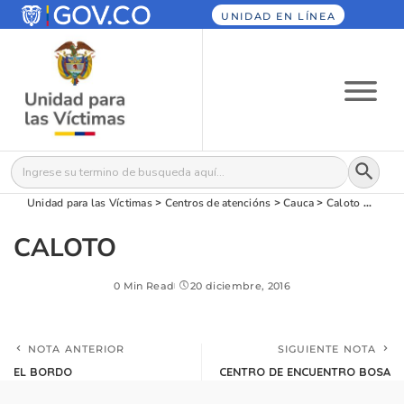
UNIDAD EN LÍNEA
Botón
Buscar:
Unidad para las Víctimas
>
Centros de atencións
>
Cauca
>
Caloto
>
CAL
CALOTO
0 Min Read
20 diciembre, 2016
NOTA ANTERIOR
SIGUIENTE NOTA
EL BORDO
CENTRO DE ENCUENTRO BOSA