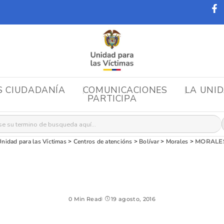
S CIUDADANÍA
COMUNICACIONES
LA UNI
PARTICIPA
r:
nidad para las Víctimas
>
Centros de atencións
>
Bolívar
>
Morales
>
MORALE
0 Min Read
19 agosto, 2016