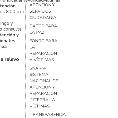
s.juridicauariv@unidadvictimas.gov.co
ATENCIÓN Y
tención
es 8:00 a.m.
SERVICIOS
CIUDADANÍA
ingo y
DATOS PARA
o consulta
LA PAZ
tención y
ionales
FONDO PARA
ínea
LA
REPARACIÓN
e relevo
A VÍCTIMAS
SNARIV-
SISTEMA
NACIONAL DE
ATENCIÓN Y
REPARACIÓN
INTEGRAL A
VÍCTIMAS
TRANSPARENCIA