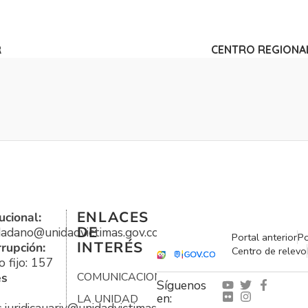
R
CENTRO REGIONA
ENLACES
ucional:
DE
udadano@unidadvictimas.gov.co
Portal anterior
Po
INTERÉS
rrupción:
Centro de relevo
 fijo: 157
es
COMUNICACIONES
Síguenos
en:
LA UNIDAD