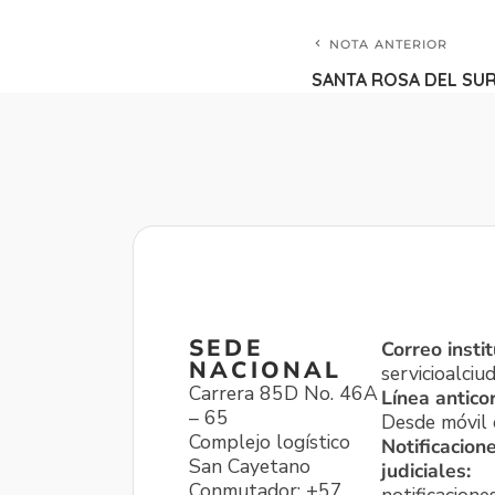
NOTA ANTERIOR
SANTA ROSA DEL SU
SEDE
Correo instit
NACIONAL
servicioalci
Carrera 85D No. 46A
Línea antico
– 65
Desde móvil o
Complejo logístico
Notificacion
San Cayetano
judiciales:
Conmutador: +57