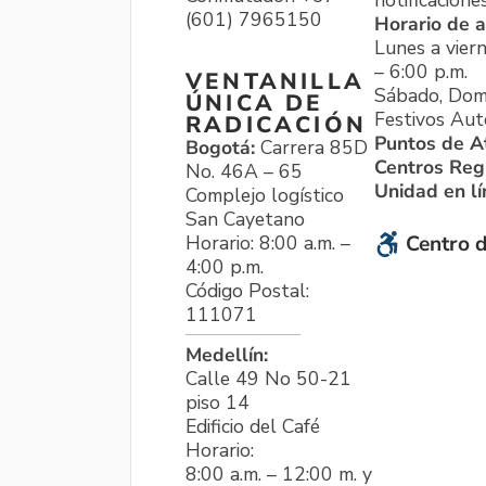
notificacione
(601) 7965150
Horario de a
Lunes a viern
– 6:00 p.m.
VENTANILLA
Sábado, Dom
ÚNICA DE
Festivos Aut
RADICACIÓN
Puntos de A
Bogotá:
Carrera 85D
Centros Reg
No. 46A – 65
Unidad en l
Complejo logístico
San Cayetano
Horario: 8:00 a.m. –
Centro d
4:00 p.m.
Código Postal:
111071
Medellín:
Calle 49 No 50-21
piso 14
Edificio del Café
Horario:
8:00 a.m. – 12:00 m. y