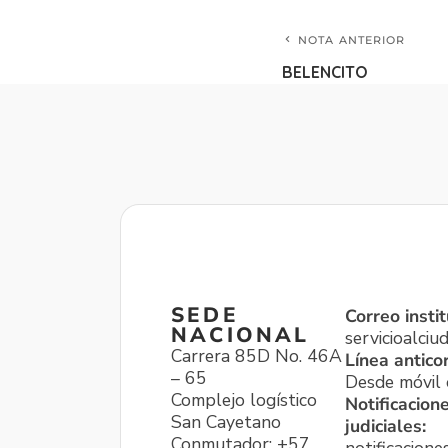
NOTA ANTERIOR
BELENCITO
SEDE
Correo instit
NACIONAL
servicioalci
Carrera 85D No. 46A
Línea antico
– 65
Desde móvil o
Complejo logístico
Notificacion
San Cayetano
judiciales:
Conmutador: +57