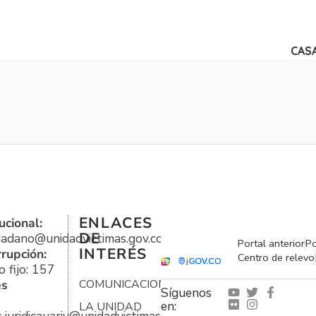
CASA
ENLACES
ucional:
DE
udadano@unidadvictimas.gov.co
Portal anterior
Po
INTERÉS
rrupción:
Centro de relevo
 fijo: 157
es
COMUNICACIONES
Síguenos
en:
LA UNIDAD