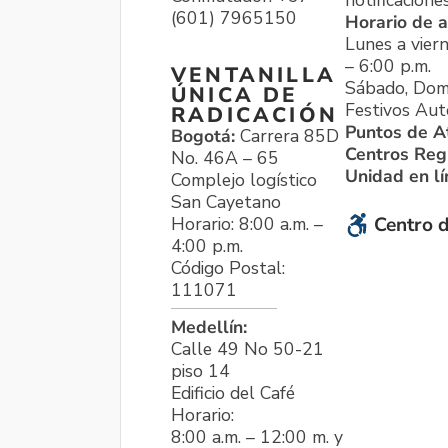
notificacione
(601) 7965150
Horario de a
Lunes a viern
– 6:00 p.m.
VENTANILLA
Sábado, Dom
ÚNICA DE
Festivos Aut
RADICACIÓN
Puntos de A
Bogotá:
Carrera 85D
Centros Reg
No. 46A – 65
Unidad en l
Complejo logístico
San Cayetano
Horario: 8:00 a.m. –
Centro d
4:00 p.m.
Código Postal:
111071
Medellín:
Calle 49 No 50-21
piso 14
Edificio del Café
Horario:
8:00 a.m. – 12:00 m. y