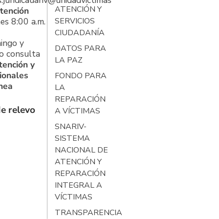
s.juridicauariv@unidadvictimas.gov.co
ATENCIÓN Y
tención
es 8:00 a.m.
SERVICIOS
CIUDADANÍA
ingo y
DATOS PARA
o consulta
LA PAZ
tención y
ionales
FONDO PARA
ínea
LA
REPARACIÓN
e relevo
A VÍCTIMAS
SNARIV-
SISTEMA
NACIONAL DE
ATENCIÓN Y
REPARACIÓN
INTEGRAL A
VÍCTIMAS
TRANSPARENCIA