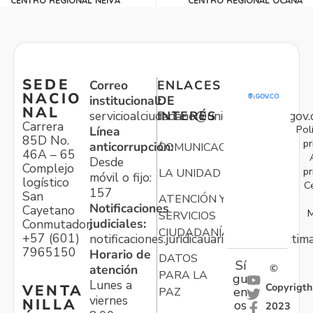
SEDE
Correo
ENLACES
NACIO
institucional:
DE
NAL
servicioalciudadano@unidadvictimas.gov.
INTERÉS
Carrera
Pol
Línea
85D No.
pr
anticorrupción:
COMUNICACIONES
46A – 65
Desde
Complejo
pr
LA UNIDAD
móvil o fijo:
logístico
C
157
San
ATENCIÓN Y
Notificaciones
Cayetano
M
SERVICIOS
judiciales:
Conmutador:
CIUDADANÍA
+57 (601)
notificaciones.juridicauariv@unidadvictim
7965150
Horario de
DATOS
Sí
atención
©
PARA LA
gu
Lunes a
Copyrigth
VENTA
en
PAZ
viernes
NILLA
os
2023