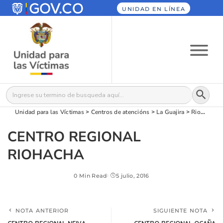
UNIDAD EN LÍNEA
Botón
Buscar:
Unidad para las Víctimas
>
Centros de atencións
>
La Guajira
>
Riohacha
CENTRO REGIONAL
RIOHACHA
0 Min Read
5 julio, 2016
NOTA ANTERIOR
SIGUIENTE NOTA
CENTRO REGIONAL NEIVA
CENTRO REGIONAL OCAÑA