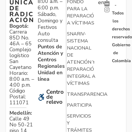
8:00 a.m. –
ÚNICA
FONDO
en:
-
6:00 p.m.
DE
PARA LA
Todos
RADIC
Sábado,
REPARACIÓN
ACIÓN
Domingo y
los
A VÍCTIMAS
Bogotá:
Festivos
derechos
Carrera
Auto
SNARIV-
reservado
85D No.
consulta
SISTEMA
46A – 65
Gobierno
Puntos de
NACIONAL
Complejo
Atención y
de
logístico
DE
Centros
Colombia
San
ATENCIÓN Y
Regionales
Cayetano
REPARACIÓN
Unidad en
Horario:
INTEGRAL A
línea
8:00 a.m. –
VÍCTIMAS
4:00 p.m.
Código
Centro
TRANSPARENCIA
Postal:
de
relevo
111071
PARTICIPA
Medellín:
SERVICIOS
Calle 49
Y
No 50-21
TRÁMITES
piso 14