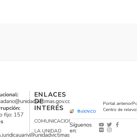
ENLACES
ucional:
DE
udadano@unidadvictimas.gov.co
Portal anterior
Po
INTERÉS
rrupción:
Centro de relevo
 fijo: 157
es
COMUNICACIONES
Síguenos
en:
LA UNIDAD
s.juridicauariv@unidadvictimas.gov.co