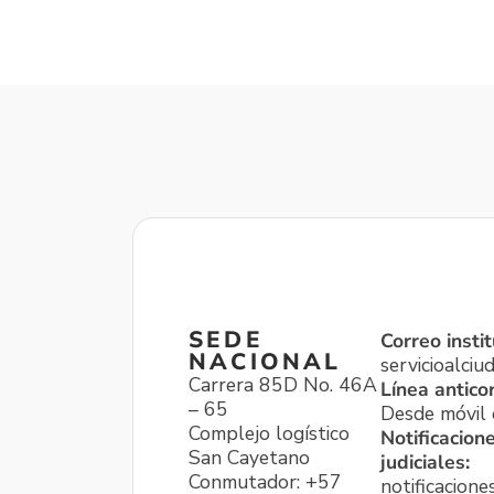
SEDE
Correo instit
NACIONAL
servicioalci
Carrera 85D No. 46A
Línea antico
– 65
Desde móvil o
Complejo logístico
Notificacion
San Cayetano
judiciales:
Conmutador: +57
notificacione