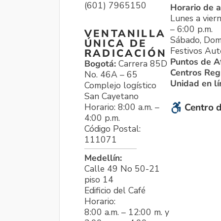
(601) 7965150
Horario de a
Lunes a viern
– 6:00 p.m.
VENTANILLA
Sábado, Dom
ÚNICA DE
Festivos Aut
RADICACIÓN
Puntos de A
Bogotá:
Carrera 85D
Centros Reg
No. 46A – 65
Unidad en l
Complejo logístico
San Cayetano
Horario: 8:00 a.m. –
Centro d
4:00 p.m.
Código Postal:
111071
Medellín:
Calle 49 No 50-21
piso 14
Edificio del Café
Horario:
8:00 a.m. – 12:00 m. y