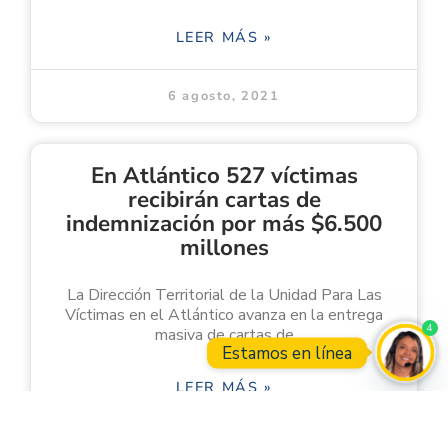
LEER MÁS »
6 agosto, 2021
En Atlántico 527 víctimas
recibirán cartas de
indemnización por más $6.500
millones
La Dirección Territorial de la Unidad Para Las
Víctimas en el Atlántico avanza en la entrega
4
masiva de cartas de
Estamos en línea
LEER MÁS »
Open
6 agosto, 2021