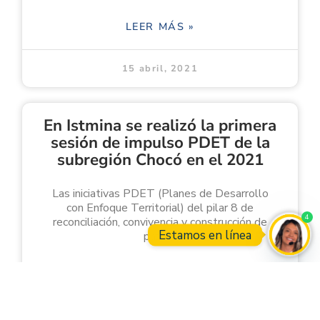
LEER MÁS »
15 abril, 2021
En Istmina se realizó la primera
sesión de impulso PDET de la
subregión Chocó en el 2021
Las iniciativas PDET (Planes de Desarrollo
con Enfoque Territorial) del pilar 8 de
4
reconciliación, convivencia y construcción de
Estamos en línea
paz se
Open
LEER MÁS »
15 abril, 2021