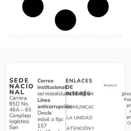
SEDE
Correo
ENLACES
NACIO
institucional:
DE
NAL
servicioalciudadano@unidadvictimas.gov.
INTERÉS
Carrera
Pol
Línea
85D No.
pr
anticorrupción:
COMUNICACIONES
46A – 65
Desde
Complejo
pr
LA UNIDAD
móvil o fijo:
logístico
C
157
San
ATENCIÓN Y