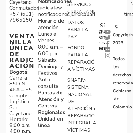
Notificaciones
Cayetano
M
SERVICIOS
judiciales:
Conmutador:
CIUDADANÍA
+57 (601)
notificaciones.juridicauariv@unidadvictim
7965150
Horario de
DATOS
Sí
atención
©
PARA LA
gu
Lunes a
Copyrigth
VENTA
en
PAZ
viernes
NILLA
os
2023
8:00 a.m. –
ÚNICA
FONDO
en:
-
6:00 p.m.
DE
PARA LA
Todos
RADIC
Sábado,
REPARACIÓN
ACIÓN
Domingo y
los
A VÍCTIMAS
Bogotá:
Festivos
derechos
Carrera
Auto
SNARIV-
reservado
85D No.
consulta
SISTEMA
46A – 65
Gobierno
Puntos de
NACIONAL
Complejo
Atención y
de
logístico
DE
Centros
Colombia
San
ATENCIÓN Y
Regionales
Cayetano
REPARACIÓN
Unidad en
Horario:
INTEGRAL A
línea
8:00 a.m. –
VÍCTIMAS
4:00 p.m.