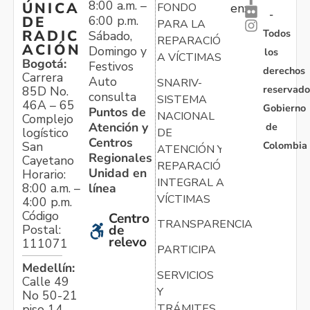
8:00 a.m. –
ÚNICA
FONDO
en:
-
6:00 p.m.
DE
PARA LA
Todos
RADIC
Sábado,
REPARACIÓN
ACIÓN
Domingo y
los
A VÍCTIMAS
Bogotá:
Festivos
derechos
Carrera
Auto
SNARIV-
reservado
85D No.
consulta
SISTEMA
46A – 65
Gobierno
Puntos de
NACIONAL
Complejo
Atención y
de
logístico
DE
Centros
Colombia
San
ATENCIÓN Y
Regionales
Cayetano
REPARACIÓN
Unidad en
Horario:
INTEGRAL A
línea
8:00 a.m. –
VÍCTIMAS
4:00 p.m.
Código
Centro
TRANSPARENCIA
Postal:
de
relevo
111071
PARTICIPA
Medellín:
SERVICIOS
Calle 49
Y
No 50-21
TRÁMITES
piso 14