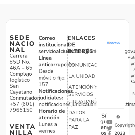
SEDE
Correo
ENLACES
NACIO
institucional:
DE
NAL
servicioalciudadano@unidadvictimas.gov.
INTERÉS
Carrera
Pol
Línea
85D No.
pr
anticorrupción:
COMUNICACIONES
46A – 65
Desde
Complejo
pr
LA UNIDAD
móvil o fijo:
logístico
C
157
San
ATENCIÓN Y
Notificaciones
Cayetano
M
SERVICIOS
judiciales:
Conmutador:
CIUDADANÍA
+57 (601)
notificaciones.juridicauariv@unidadvictim
7965150
Horario de
DATOS
Sí
atención
©
PARA LA
gu
Lunes a
Copyrigth
VENTA
en
PAZ
viernes
NILLA
os
2023