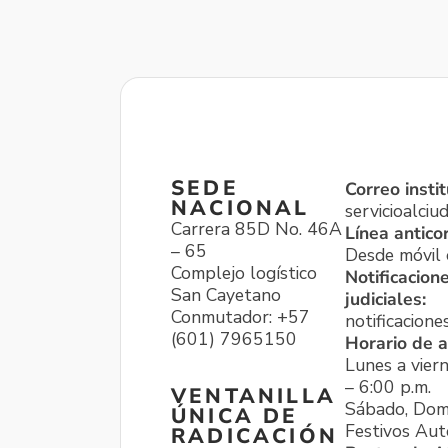
SEDE
Correo instit
NACIONAL
servicioalci
Carrera 85D No. 46A
Línea antico
– 65
Desde móvil o
Complejo logístico
Notificacion
San Cayetano
judiciales:
Conmutador: +57
notificacione
(601) 7965150
Horario de a
Lunes a viern
– 6:00 p.m.
VENTANILLA
Sábado, Dom
ÚNICA DE
Festivos Aut
RADICACIÓN