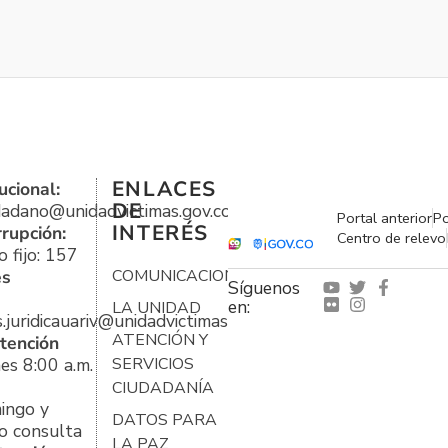
ENLACES
ucional:
DE
udadano@unidadvictimas.gov.co
Portal anterior
Po
INTERÉS
rrupción:
Centro de relevo
 fijo: 157
es
COMUNICACIONES
Síguenos
en:
LA UNIDAD
s.juridicauariv@unidadvictimas.gov.co
ATENCIÓN Y
tención
es 8:00 a.m.
SERVICIOS
CIUDADANÍA
ingo y
DATOS PARA
o consulta
LA PAZ