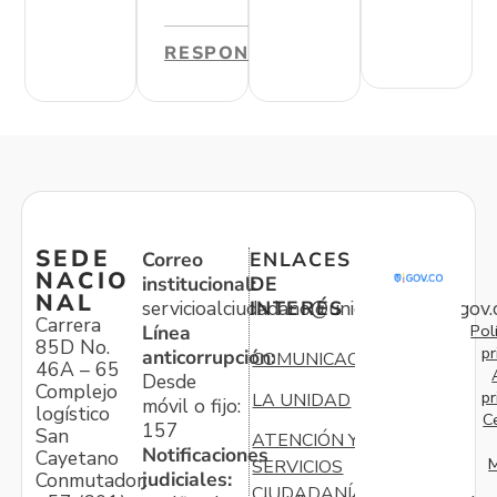
RESPONDER
SEDE
Correo
ENLACES
NACIO
institucional:
DE
NAL
servicioalciudadano@unidadvictimas.gov.
INTERÉS
Carrera
Pol
Línea
85D No.
pr
anticorrupción:
COMUNICACIONES
46A – 65
Desde
Complejo
pr
LA UNIDAD
móvil o fijo:
logístico
C
157
San
ATENCIÓN Y
Notificaciones
Cayetano
M
SERVICIOS
judiciales:
Conmutador:
CIUDADANÍA