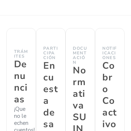
PARTI
DOCU
NOTIF
TRÁM
CIPA
MENT
ICACI
ITES
CIÓN
ACIÓ
ONES
De
En
N
Co
No
nu
cu
br
rm
nci
est
o
ati
as
a
Co
va
¡Que
de
act
SU
no le
sa
ivo
echen
IN
cuentos!