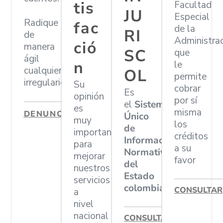
tis
Facultad
JU
Especial
Radique
fac
de la
RI
de
Administra
ció
manera
SC
que
ágil
n
le
cualquier
OL
permite
irregularidad
Su
cobrar
Es
opinión
por sí
el
Sistema
es
misma
DENUNCIAR
Único
muy
los
de
importante
créditos
Información
para
a su
Normativa
mejorar
favor
del
nuestros
Estado
servicios
colombiano
CONSULTAR
a
nivel
nacional
CONSULTAR