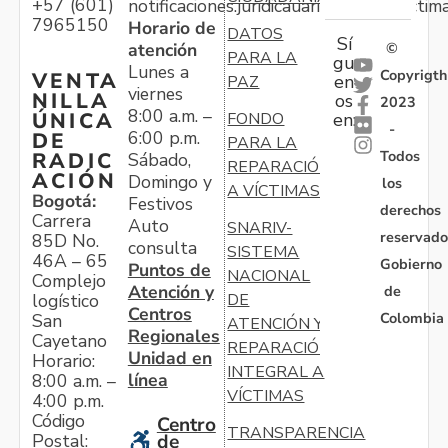
+57 (601)
notificaciones.juridicauariv@unidadvictim
7965150
Horario de
DATOS
Sí
atención
©
PARA LA
gu
Lunes a
Copyrigth
VENTA
en
PAZ
viernes
NILLA
os
2023
8:00 a.m. –
ÚNICA
FONDO
en:
-
6:00 p.m.
DE
PARA LA
Todos
RADIC
Sábado,
REPARACIÓN
ACIÓN
Domingo y
los
A VÍCTIMAS
Bogotá:
Festivos
derechos
Carrera
Auto
SNARIV-
reservado
85D No.
consulta
SISTEMA
46A – 65
Gobierno
Puntos de
NACIONAL
Complejo
Atención y
de
logístico
DE
Centros
Colombia
San
ATENCIÓN Y
Regionales
Cayetano
REPARACIÓN
Unidad en
Horario:
INTEGRAL A
línea
8:00 a.m. –
VÍCTIMAS
4:00 p.m.
Código
Centro
TRANSPARENCIA
Postal:
de