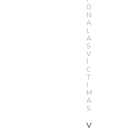
Ó
N
A
L
A
S
V
Í
C
T
I
M
A
S
V