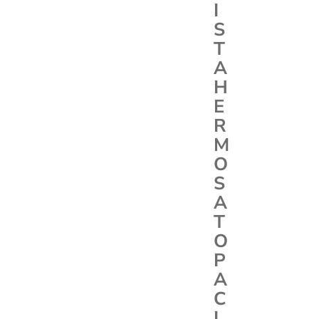
I
S
T
A
H
E
R
M
O
S
A
T
O
P
A
C
I