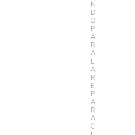
N
D
O
P
A
R
A
L
A
R
E
P
A
R
A
C
I