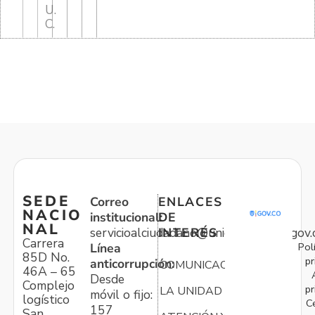
U.
C.
SEDE
Correo
ENLACES
NACIO
institucional:
DE
NAL
servicioalciudadano@unidadvictimas.gov.
INTERÉS
Carrera
Pol
Línea
85D No.
pr
anticorrupción:
COMUNICACIONES
46A – 65
Desde
Complejo
pr
LA UNIDAD
móvil o fijo:
logístico
C
157
San