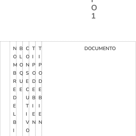
O
1
N
B
C
T
T
DOCUMENTO
O
L
O
I
I
M
O
N
P
P
B
Q
S
O
O
R
U
E
D
D
E
E
C
E
E
D
U
B
B
E
T
I
I
L
I
E
E
B
V
N
N
I
O