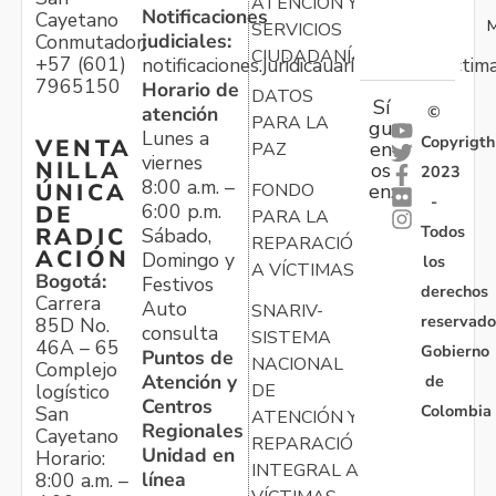
ATENCIÓN Y
Notificaciones
Cayetano
M
SERVICIOS
judiciales:
Conmutador:
CIUDADANÍA
+57 (601)
notificaciones.juridicauariv@unidadvictim
7965150
Horario de
DATOS
Sí
atención
©
PARA LA
gu
Lunes a
Copyrigth
VENTA
en
PAZ
viernes
NILLA
os
2023
8:00 a.m. –
ÚNICA
FONDO
en:
-
6:00 p.m.
DE
PARA LA
Todos
RADIC
Sábado,
REPARACIÓN
ACIÓN
Domingo y
los
A VÍCTIMAS
Bogotá:
Festivos
derechos
Carrera
Auto
SNARIV-
reservado
85D No.
consulta
SISTEMA
46A – 65
Gobierno
Puntos de
NACIONAL
Complejo
Atención y
de
logístico
DE
Centros
Colombia
San
ATENCIÓN Y
Regionales
Cayetano
REPARACIÓN
Unidad en
Horario:
INTEGRAL A
línea
8:00 a.m. –