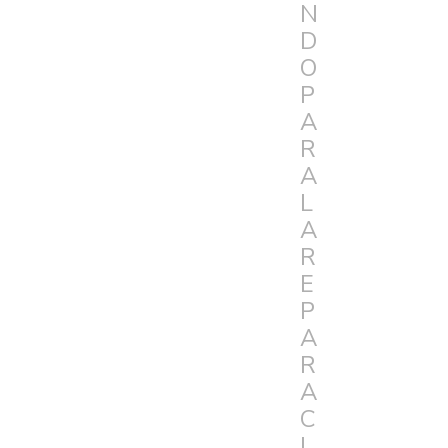
N
D
O
P
A
R
A
L
A
R
E
P
A
R
A
C
I