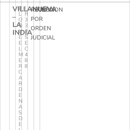
VILLANUEVA
B
I
RECEPCION
FINCA
L
R
–
POR
O
3
LA
Q
3
ORDEN
INDIA
U
2
E
S
JUDICIAL
E
E
L
C
M
4
E
8
R
8
C
A
R
D
E
N
A
S
D
E