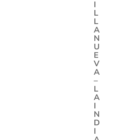
I
L
L
A
N
U
E
V
A
–
L
A
I
N
D
I
A