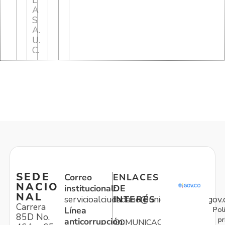
L
A
S
A.
U.
C.
SEDE
Correo
ENLACES
NACIO
institucional:
DE
NAL
servicioalciudadano@unidadvictimas.gov.
INTERÉS
Carrera
Pol
Línea
85D No.
pr
anticorrupción:
COMUNICACIONES