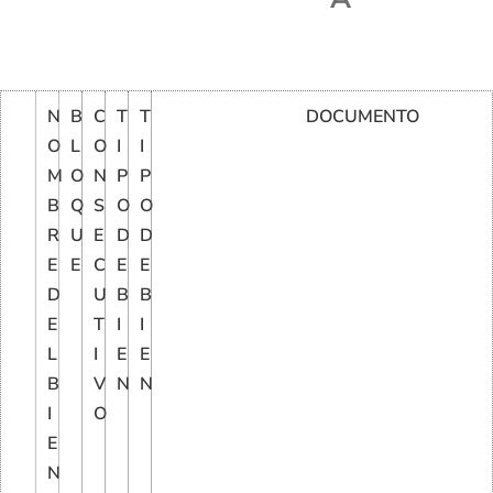
N
B
C
T
T
DOCUMENTO
O
L
O
I
I
M
O
N
P
P
B
Q
S
O
O
R
U
E
D
D
E
E
C
E
E
D
U
B
B
E
T
I
I
L
I
E
E
B
V
N
N
I
O
E
N