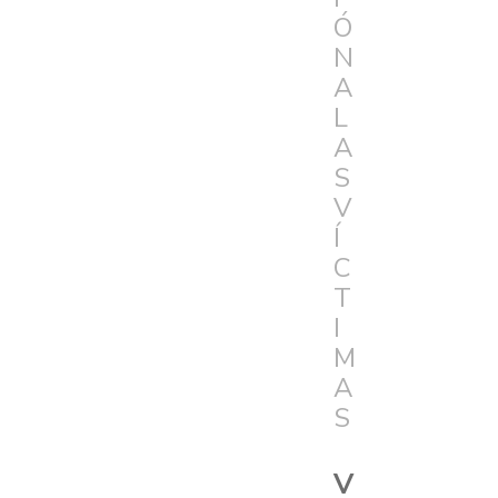
Ó
N
A
L
A
S
V
Í
C
T
I
M
A
S
V