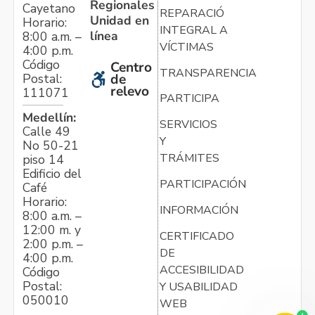
Regionales
Cayetano
REPARACIÓN
Unidad en
Horario:
INTEGRAL A
línea
8:00 a.m. –
VÍCTIMAS
4:00 p.m.
Código
Centro
TRANSPARENCIA
Postal:
de
relevo
111071
PARTICIPA
Medellín:
SERVICIOS
Calle 49
Y
No 50-21
TRÁMITES
piso 14
Edificio del
PARTICIPACIÓN
Café
Horario:
INFORMACIÓN
8:00 a.m. –
12:00 m. y
CERTIFICADO
2:00 p.m. –
DE
4:00 p.m.
ACCESIBILIDAD
Código
Postal:
Y USABILIDAD
050010
WEB