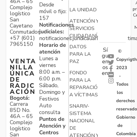
46A – 65
Desde
Complejo
pr
LA UNIDAD
móvil o fijo:
logístico
C
157
San
ATENCIÓN Y
Notificaciones
Cayetano
M
SERVICIOS
judiciales:
Conmutador:
CIUDADANÍA
+57 (601)
notificaciones.juridicauariv@unidadvictim
7965150
Horario de
DATOS
Sí
atención
©
PARA LA
gu
Lunes a
Copyrigth
VENTA
en
PAZ
viernes
NILLA
os
2023
8:00 a.m. –
ÚNICA
FONDO
en:
-
6:00 p.m.
DE
PARA LA
Todos
RADIC
Sábado,
REPARACIÓN
ACIÓN
Domingo y
los
A VÍCTIMAS
Bogotá:
Festivos
derechos
Carrera
Auto
SNARIV-
reservado
85D No.
consulta
SISTEMA
46A – 65
Gobierno
Puntos de
NACIONAL
Complejo
Atención y
de
logístico
DE
Centros
Colombia
San
ATENCIÓN Y